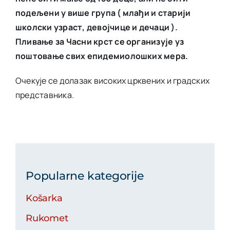
подељени у више група ( млађи и старији
школски узраст, девојчице и дечаци ).
Пливање за Часни крст се организује уз
поштовање свих епидемиолошких мера.
Очекује се долазак високих црквених и градских
представника.
Popularne kategorije
Košarka
Rukomet