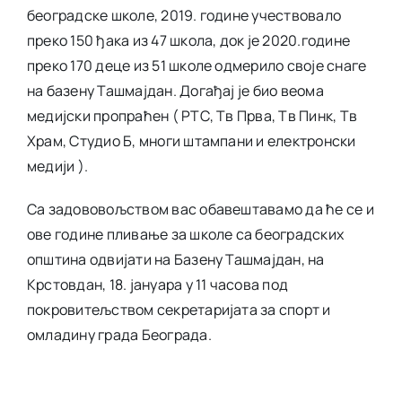
београдске школе, 2019. године учествовало
преко 150 ђака из 47 школа, док је 2020.године
преко 170 деце из 51 школе одмерило своје снаге
на базену Ташмајдан. Догађај је био веома
медијски пропраћен ( РТС, Тв Прва, Тв Пинк, Тв
Храм, Студио Б, многи штампани и електронски
медији ).
Са задововољством вас обавештавамо да ће се и
ове године пливање за школе са београдских
општина одвијати на Базену Ташмајдан, на
Крстовдан, 18. јануара у 11 часова под
покровитељством секретаријата за спорт и
омладину града Београда.