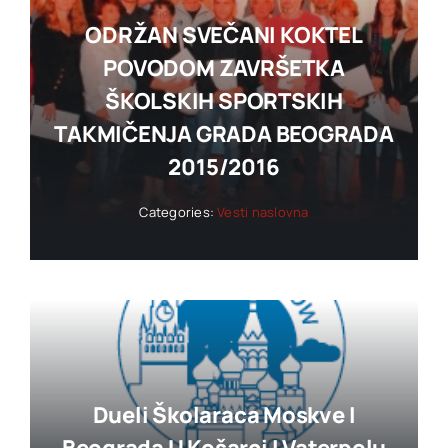
ODRŽAN SVEČANI KOKTEL
POVODOM ZAVRŠETKA
ŠKOLSKIH SPORTSKIH
TAKMIČENJA GRADA BEOGRADA
2015/2016
Categories:
Vesti naslovna
Dueli Školaraca Moskve I