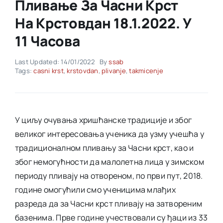
Пливање За Часни Крст
На Крстовдан 18.1.2022. У
Akti SSAB
11 Часова
Kontakt
Last Updated: 14/01/2022
By
ssab
Tags:
casni krst
,
krstovdan
,
plivanje
,
takmicenje
У циљу очувања хришћанске традиције и због
великог интересовања ученика да узму учешћа у
традиционалном пливању за Часни крст, као и
због немогућности да малолетна лица у зимском
периоду пливају на отвореном, по први пут, 2018.
године омогућили смо ученицима млађих
разреда да за Часни крст пливају на затвореним
базенима. Прве године учествовали су ђаци из 33