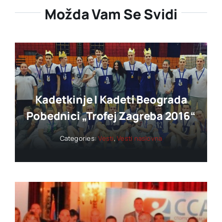
Možda Vam Se Svidi
Kadetkinje I Kadeti Beograda
Pobednici „trofej Zagreba 2016“
Categories:
Vesti
,
Vesti naslovna