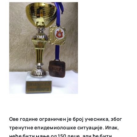
Ове године ограничен је број учесника, због
тренутне епидемиолошке ситуације. Ипак,
неће бити мање од 150 деце, али ће бити