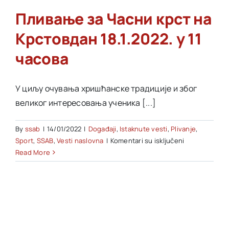
Пливање за Часни крст на
Akti SSAB
Крстовдан 18.1.2022. у 11
часова
Kontakt
У циљу очувања хришћанске традиције и због
великог интересовања ученика [...]
By
ssab
|
14/01/2022
|
Događaji
,
Istaknute vesti
,
Plivanje
,
na
Sport
,
SSAB
,
Vesti naslovna
|
Komentari su isključeni
Пливање
Read More
за
Часни
крст
на
Крстовдан
18.1.2022.