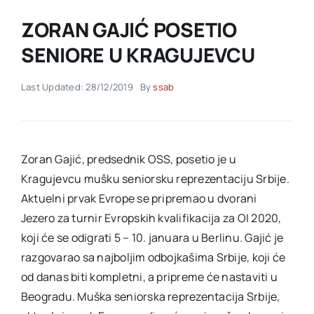
ZORAN GAJIĆ POSETIO
Akti SSAB
SENIORE U KRAGUJEVCU
Kontakt
Last Updated: 28/12/2019
By
ssab
Zoran Gajić, predsednik OSS, posetio je u
Kragujevcu mušku seniorsku reprezentaciju Srbije.
Aktuelni prvak Evrope se pripremao u dvorani
Jezero za turnir Evropskih kvalifikacija za OI 2020,
koji će se odigrati 5 – 10. januara u Berlinu. Gajić je
razgovarao sa najboljim odbojkašima Srbije, koji će
od danas biti kompletni, a pripreme će nastaviti u
Beogradu. Muška seniorska reprezentacija Srbije,