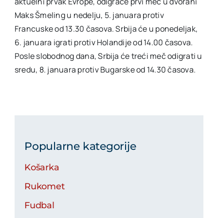
aktuelni prvak Evrope, odigraće prvi meč u dvorani
Maks Šmeling u nedelju, 5. januara protiv
Francuske od 13.30 časova. Srbija će u ponedeljak,
6. januara igrati protiv Holandije od 14.00 časova.
Posle slobodnog dana, Srbija će treći meč odigrati u
sredu, 8. januara protiv Bugarske od 14.30 časova.
Popularne kategorije
Košarka
Rukomet
Fudbal