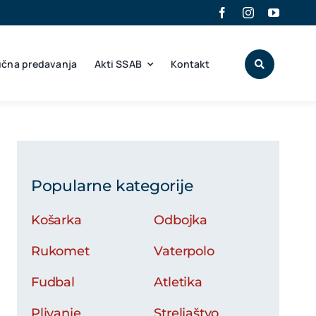
učna predavanja
Akti SSAB
Kontakt
Popularne kategorije
Košarka
Odbojka
Rukomet
Vaterpolo
Fudbal
Atletika
Plivanje
Streljaštvo