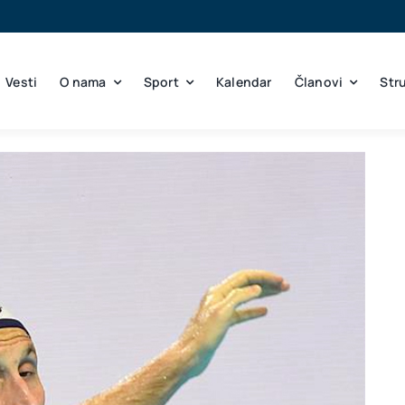
Vesti
O nama
Sport
Kalendar
Članovi
Str