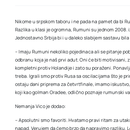
Nikome u srpskom taboru i ne pada na pamet da bi Ru
Razlika u klasi je ogromna, Rumuni su jednom 2008. iz
Jednostavno Srbija bi i u daleko slabijem sastavu bila
– Imaju Rumuni nekoliko pojedinaca ali se pitanje p
odbranu koja je naš prvi adut. Oni će biti motivisani, 
kompletni protiv Holandije i zato su poraženi. Ponavl
treba. Igrali smo protiv Rusa sa oscilacijama što je pr
ostaju dani priprema za četvrtfinale, imamo iskustvo,
koji kao golman Oradee, odlično poznaje rumunski va
Nemanja Vico je dodao:
– Apsolutni smo favoriti. Hvatamo pravi ritam za ut
napad. Verujem da ćemo brzo da napravimo razliku. Lep