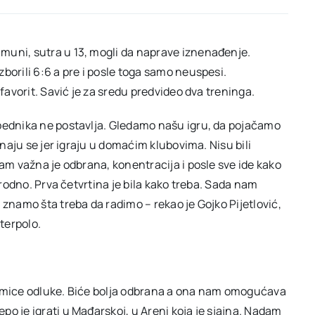
muni, sutra u 13, mogli da naprave iznenađenje.
borili 6:6 a pre i posle toga samo neuspesi.
 favorit. Savić je za sredu predvideo dva treninga.
obednika ne postavlja. Gledamo našu igru, da pojačamo
znaju se jer igraju u domaćim klubovima. Nisu bili
jam važna je odbrana, konentracija i posle sve ide kako
irodno. Prva četvrtina je bila kako treba. Sada nam
 znamo šta treba da radimo – rekao je Gojko Pijetlović,
terpolo.
akmice odluke. Biće bolja odbrana a ona nam omogućava
o je igrati u Mađarskoj, u Areni koja je sjajna. Nadam