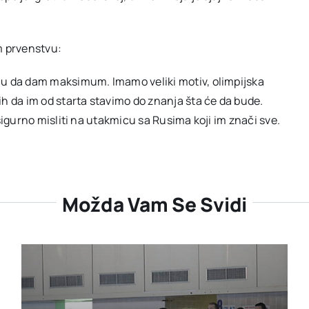
m prvenstvu:
ću da dam maksimum. Imamo veliki motiv, olimpijska
h da im od starta stavimo do znanja šta će da bude.
sigurno misliti na utakmicu sa Rusima koji im znači sve.
Možda Vam Se Svidi