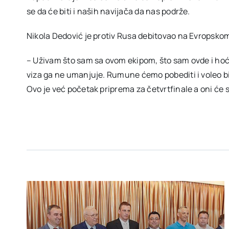
se da će biti i naših navijača da nas podrže.
Nikola Dedović je protiv Rusa debitovao na Evropsko
– Uživam što sam sa ovom ekipom, što sam ovde i ho
viza ga ne umanjuje. Rumune ćemo pobediti i voleo bi
Ovo je već početak priprema za četvrtfinale a oni će 