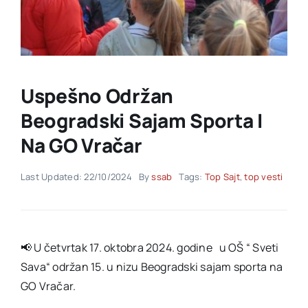
Akti SSAB
Kontakt
Uspešno Održan
Beogradski Sajam Sporta I
Na GO Vračar
Last Updated: 22/10/2024
By
ssab
Tags:
Top Sajt
,
top vesti
📢 U četvrtak 17. oktobra 2024. godine u OŠ “ Sveti
Sava“ održan 15. u nizu Beogradski sajam sporta na
GO Vračar.