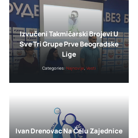
Izvučeni Takmičarski Brojevi U
Sve Tri Grupe Prve Beogradske
Lige
Categories:
Najnovije
,
Vesti
Ivan Drenovac Na Čelu Zajednice