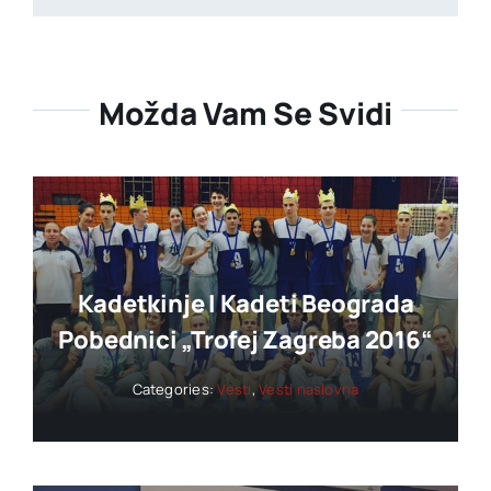
Možda Vam Se Svidi
Kadetkinje I Kadeti Beograda
Pobednici „trofej Zagreba 2016“
Categories:
Vesti
,
Vesti naslovna