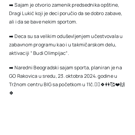
➡️ Sajam je otvorio zamenik predsednika opštine,
Dragi Lukić koji je deci poručio da se dobro zabave,
ali i da se bave nekim sportom.
➡️ Deca su sa velikim oduševljenjem učestvovala u
zabavnom programu kao i u takmičarskom delu,
aktivaciji “ Budi Olimpijac“.
➡️ Naredni Beogradski sajam sporta, planiran je na
GO Rakovica u sredu, 23. oktobra 2024. godine u
Tržnom centru BIG sa početkom u 11č.🙋‍♀️🍀👭🥰❤️🙌
🍀