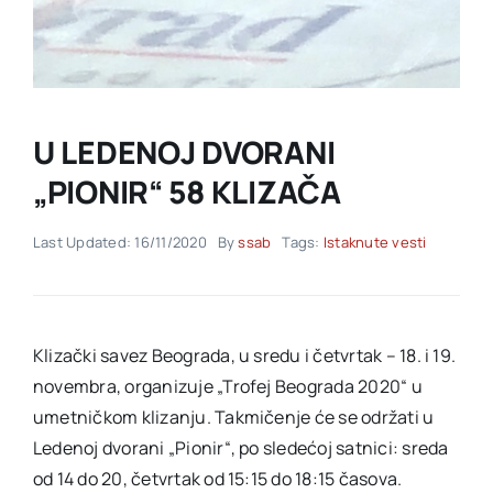
Akti SSAB
Kontakt
U LEDENOJ DVORANI
„PIONIR“ 58 KLIZAČA
Last Updated: 16/11/2020
By
ssab
Tags:
Istaknute vesti
Klizački savez Beograda, u sredu i četvrtak – 18. i 19.
novembra, organizuje „Trofej Beograda 2020“ u
umetničkom klizanju. Takmičenje će se održati u
Ledenoj dvorani „Pionir“, po sledećoj satnici: sreda
od 14 do 20, četvrtak od 15:15 do 18:15 časova.