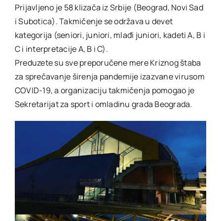
Prijavljeno je 58 klizača iz Srbije (Beograd, Novi Sad
i Subotica). Takmičenje se održava u devet
kategorija (seniori, juniori, mlađi juniori, kadeti A, B i
C i interpretacije A, B i C).
Preduzete su sve preporučene mere Kriznog štaba
za sprečavanje širenja pandemije izazvane virusom
COVID-19, a organizaciju takmičenja pomogao je
Sekretarijat za sport i omladinu grada Beograda.