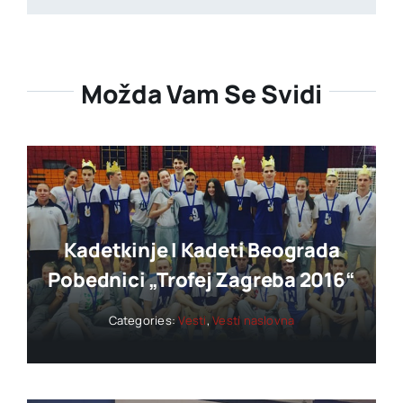
Možda Vam Se Svidi
Kadetkinje I Kadeti Beograda
Pobednici „trofej Zagreba 2016“
Categories:
Vesti
,
Vesti naslovna