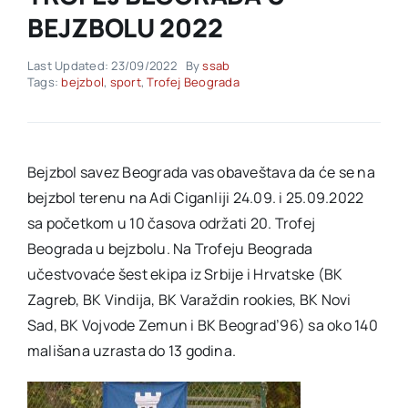
BEJZBOLU 2022
Akti SSAB
Last Updated: 23/09/2022
By
ssab
Tags:
bejzbol
,
sport
,
Trofej Beograda
Kontakt
Bejzbol savez Beograda vas obaveštava da će se na
bejzbol terenu na Adi Ciganliji 24.09. i 25.09.2022
sa početkom u 10 časova održati 20. Trofej
Beograda u bejzbolu. Na Trofeju Beograda
učestvovaće šest ekipa iz Srbije i Hrvatske (BK
Zagreb, BK Vindija, BK Varaždin rookies, BK Novi
Sad, BK Vojvode Zemun i BK Beograd’96) sa oko 140
mališana uzrasta do 13 godina.