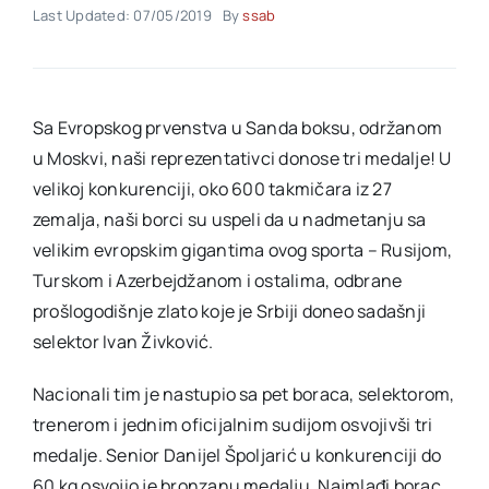
Last Updated: 07/05/2019
By
ssab
Akti SSAB
Sa Evropskog prvenstva u Sanda boksu, održanom
Kontakt
u Moskvi, naši reprezentativci donose tri medalje! U
velikoj konkurenciji, oko 600 takmičara iz 27
zemalja, naši borci su uspeli da u nadmetanju sa
velikim evropskim gigantima ovog sporta – Rusijom,
Turskom i Azerbejdžanom i ostalima, odbrane
prošlogodišnje zlato koje je Srbiji doneo sadašnji
selektor Ivan Živković.
Nacionali tim je nastupio sa pet boraca, selektorom,
trenerom i jednim oficijalnim sudijom osvojivši tri
medalje. Senior Danijel Špoljarić u konkurenciji do
60 kg osvojio je bronzanu medalju. Najmlađi borac