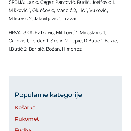
SRBIJA: Lazić, Čegar, Pantović, Rudić, Josifović 1,
Mišković 1, Gluščević, Mandić 2, Ilić 1, Vuković,
Milićević 2, Jakovljević 1, Travar.
HRVATSKA: Ratković, Miljković 1, Miroslavić 1,
Carević 1, Lordan 1, Skelin 2, Topić, D.Butić 1, Bukić,
I.Butić 2, Barišić, Božan, Himenez.
Popularne kategorije
Košarka
Rukomet
Fudbal