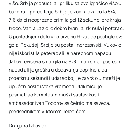
više. Srbija propustila i priliku sa dve igračice više u
bazenu. I pored toga Srbija je vodila dva puta 5:4,
7:6 da bi neoprezno primila gol 12 sekundi pre kraja
treće. Vanja Lazić je dobro branila, skinula i peterac.
U poslednjem delu vrlo brzo su Hrvatice postigle dva
gola. Pokušaji Srbije su postali nerezonski, Vuković
nije iskoristila peterac ali je narednom napadu
Jakovljevićeva smanjila na 9:8. Imali smo i poslednji
napad ali je greška u dodavanju doprinela da
proetknu sekundi i udarac koji je završio u mreži je
upućen posle isteka vremena Utakmicu je
posmatrao kompletan muški sastav kao i
ambasador Ivan Todorov sa čelnicima saveza,
predsednikom Viktorom Jelenićem.
Dragana Ivković: