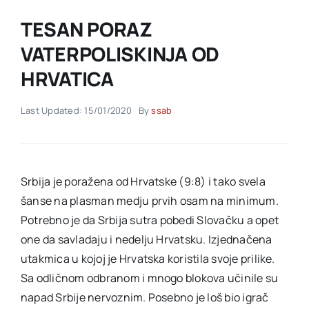
TESAN PORAZ
Akti SSAB
VATERPOLISKINJA OD
HRVATICA
Kontakt
Last Updated: 15/01/2020
By
ssab
Srbija je poražena od Hrvatske (9:8) i tako svela
šanse na plasman medju prvih osam na minimum.
Potrebno je da Srbija sutra pobedi Slovačku a opet
one da savladaju i nedelju Hrvatsku. Izjednačena
utakmica u kojoj je Hrvatska koristila svoje prilike.
Sa odličnom odbranom i mnogo blokova učinile su
napad Srbije nervoznim. Posebno je loš bio igrač