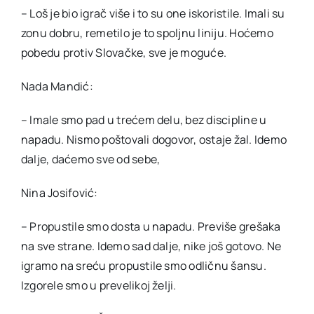
– Loš je bio igrač više i to su one iskoristile. Imali su
zonu dobru, remetilo je to spoljnu liniju. Hoćemo
pobedu protiv Slovačke, sve je moguće.
Nada Mandić:
– Imale smo pad u trećem delu, bez discipline u
napadu. Nismo poštovali dogovor, ostaje žal. Idemo
dalje, daćemo sve od sebe,
Nina Josifović:
– Propustile smo dosta u napadu. Previše grešaka
na sve strane. Idemo sad dalje, nike još gotovo. Ne
igramo na sreću propustile smo odličnu šansu.
Izgorele smo u prevelikoj želji.