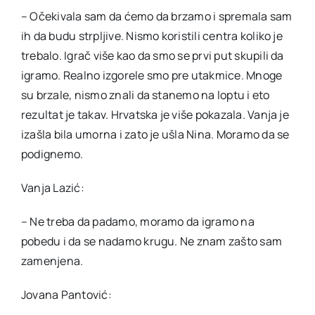
– Očekivala sam da ćemo da brzamo i spremala sam
ih da budu strpljive. Nismo koristili centra koliko je
trebalo. Igrač više kao da smo se prvi put skupili da
igramo. Realno izgorele smo pre utakmice. Mnoge
su brzale, nismo znali da stanemo na loptu i eto
rezultat je takav. Hrvatska je više pokazala. Vanja je
izašla bila umorna i zato je ušla Nina. Moramo da se
podignemo.
Vanja Lazić:
– Ne treba da padamo, moramo da igramo na
pobedu i da se nadamo krugu. Ne znam zašto sam
zamenjena.
Jovana Pantović: