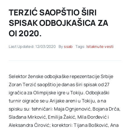
TERZIĆ SAOPŠTIO ŠIRI
Akti SSAB
SPISAK ODBOJKAŠICA ZA
OI 2020.
Kontakt
Last Updated: 12/03/2020
By
ssab
Tags:
Istaknute vesti
Selektor ženske odbojkaške repezentacije Srbije
Zoran Terzić saopštio je danas širi spisak od 27
igračica za Olimpijske igre u Tokiju. Odbojkaški
turnir oigraće se u Arijake areni u Tokiju, a na
spisku su: tehničari: Maja Ognjenović, Bojana Drča,
Slađana Mirković, Emilija Žakić, Mila Đorđević i
Aleksandra Ćirović; korektori: Tijana Bošković, Ana