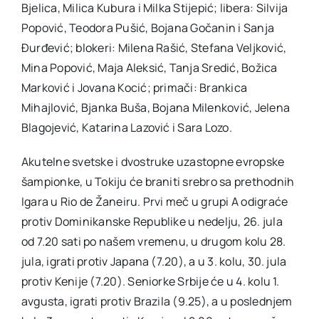
Bjelica, Milica Kubura i Milka Stijepić; libera: Silvija
Popović, Teodora Pušić, Bojana Gočanin i Sanja
Đurđević; blokeri: Milena Rašić, Stefana Veljković,
Mina Popović, Maja Aleksić, Tanja Sredić, Božica
Marković i Jovana Kocić; primači: Brankica
Mihajlović, Bjanka Buša, Bojana Milenković, Jelena
Blagojević, Katarina Lazović i Sara Lozo.
Akutelne svetske i dvostruke uzastopne evropske
šampionke, u Tokiju će braniti srebro sa prethodnih
Igara u Rio de Žaneiru. Prvi meč u grupi A odigraće
protiv Dominikanske Republike u nedelju, 26. jula
od 7.20 sati po našem vremenu, u drugom kolu 28.
jula, igrati protiv Japana (7.20), a u 3. kolu, 30. jula
protiv Kenije (7.20). Seniorke Srbije će u 4. kolu 1.
avgusta, igrati protiv Brazila (9.25), a u poslednjem