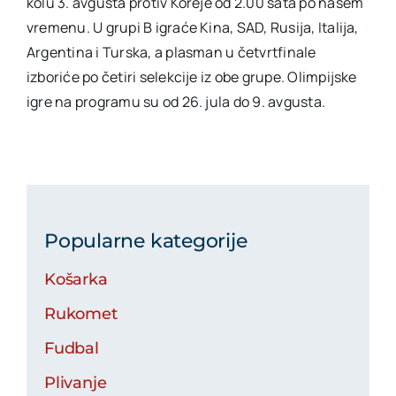
kolu 3. avgusta protiv Koreje od 2.00 sata po našem
vremenu. U grupi B igraće Kina, SAD, Rusija, Italija,
Argentina i Turska, a plasman u četvrtfinale
izboriće po četiri selekcije iz obe grupe. Olimpijske
igre na programu su od 26. jula do 9. avgusta.
Popularne kategorije
Košarka
Rukomet
Fudbal
Plivanje