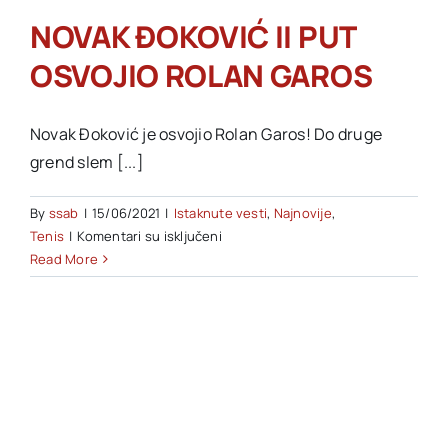
NOVAK ĐOKOVIĆ II PUT
Akti SSAB
OSVOJIO ROLAN GAROS
Kontakt
Novak Đoković je osvojio Rolan Garos! Do druge
grend slem [...]
By
ssab
|
15/06/2021
|
Istaknute vesti
,
Najnovije
,
na
Tenis
|
Komentari su isključeni
NOVAK
Read More
ĐOKOVIĆ
II
PUT
OSVOJIO
ROLAN
GAROS