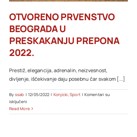
OTVORENO PRVENSTVO
Akti SSAB
BEOGRADA U
Kontakt
PRESKAKANJU PREPONA
2022.
Prestiž, elegancija, adrenalin, neizvesnost,
divljenje, iščekivanje daju posebnu čar svakom [...]
By
ssab
|
12/05/2022
|
Konjicki
,
Sport
|
Komentari su
na
isključeni
OTVORENO
Read More
PRVENSTVO
BEOGRADA
U
PRESKAKANJU