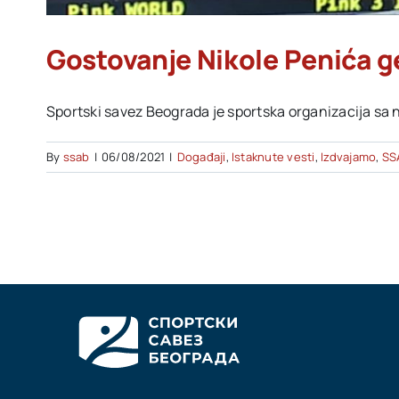
Gostovanje Nikole Penića ge
Sportski savez Beograda je sportska organizacija sa n
By
ssab
|
06/08/2021
|
Događaji
,
Istaknute vesti
,
Izdvajamo
,
SS