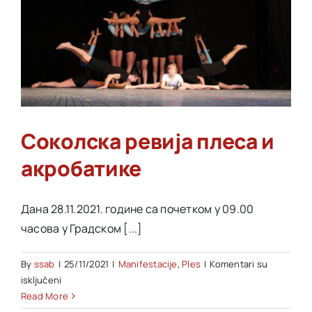
БЕОГ
–
27.11.2
извеш
Соколска ревија плеса и
акробатике
Дана 28.11.2021. године са почетком у 09.00
часова у Градском [...]
By
ssab
|
25/11/2021
|
Manifestacije
,
Ples
|
Komentari su
na
isključeni
Соколска
Read More
ревија