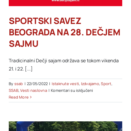
SPORTSKI SAVEZ
BEOGRADA NA 28. DEČJEM
SAJMU
Tradicinalni Dečji sajam održava se tokom vikenda
21. i 22. [...]
By
ssab
|
22/05/2022
|
Istaknute vesti
,
Izdvajamo
,
Sport
,
na
SSAB
,
Vesti naslovna
|
Komentari su isključeni
SPORTSKI
Read More
SAVEZ
BEOGRADA
NA
28.
DEČJEM