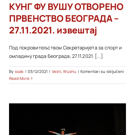
КУНГ ФУ ВУШУ ОТВОРЕНО
ПРВЕНСТВО БЕОГРАДА –
27.11.2021. извештај
Под покровитељством Секретаријета за спорт и
омладину града Београда, 27.11.2021. [...]
na
By
ssab
|
03/12/2021
|
Vesti
,
Wushu
|
Komentari su isključeni
ТРОФ
Read More
БЕОГ
–
6.
КУНГ
ФУ
ВУШУ
ОТВО
ПРВЕ