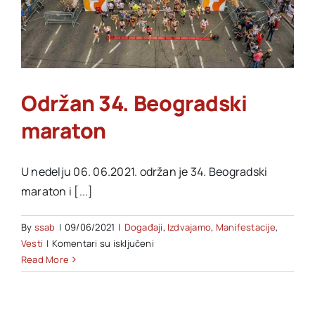
Održan 34. Beogradski
maraton
U nedelju 06. 06.2021. održan je 34. Beogradski
maraton i [...]
By
ssab
|
09/06/2021
|
Događaji
,
Izdvajamo
,
Manifestacije
,
na
Vesti
|
Komentari su isključeni
Održan
Read More
34.
Beogradski
maraton