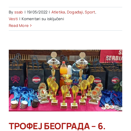
By
ssab
|
19/05/2022
|
Atletika
,
Događaji
,
Sport
,
na
Vesti
|
Komentari su isključeni
Košutnjak
Read More
Challenge
Race
2022
i
Košutnjak
Challenge
Race
Junior
2022
ТРОФЕЈ БЕОГРАДА – 6.