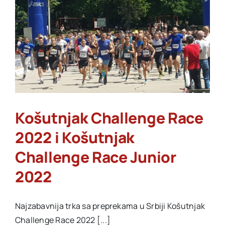
SAJMU
Košutnjak Challenge Race
2022 i Košutnjak
Challenge Race Junior
2022
Najzabavnija trka sa preprekama u Srbiji Košutnjak
Challenge Race 2022 [...]