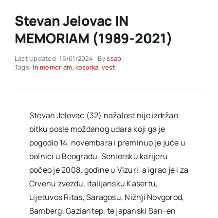
Stevan Jelovac IN
Akti SSAB
MEMORIAM (1989-2021)
Kontakt
Last Updated: 16/01/2024
By
ssab
Tags:
In memoriam
,
kosarka
,
vesti
Stevan Jelovac (32) nažalost nije izdržao
bitku posle moždanog udara koji ga je
pogodio 14. novembara i preminuo je juče u
bolnici u Beogradu. Seniorsku karijeru
počeo je 2008. godine u Vizuri, a igrao je i za
Crvenu zvezdu, italijansku Kasertu,
Lijetuvos Ritas, Saragosu, Nižnji Novgorod,
Bamberg, Gaziantep, te japanski San-en