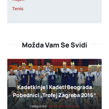
Tenis
Možda Vam Se Svidi
Kadetkinje I Kadeti Beograda
Pobednici „trofej Zagreba 2016“
Categories:
Vesti
,
Vesti naslovna