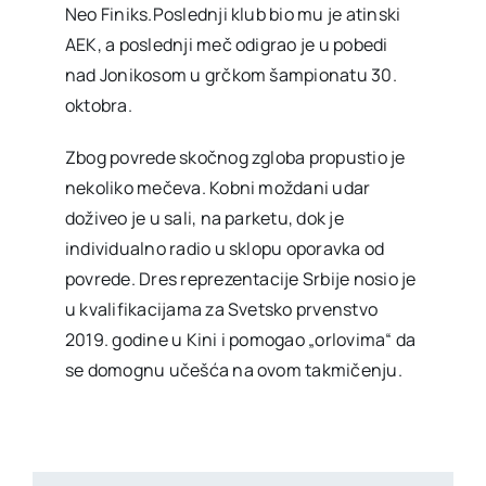
Neo Finiks.Poslednji klub bio mu je atinski
AEK, a poslednji meč odigrao je u pobedi
nad Jonikosom u grčkom šampionatu 30.
oktobra.
Zbog povrede skočnog zgloba propustio je
nekoliko mečeva. Kobni moždani udar
doživeo je u sali, na parketu, dok je
individualno radio u sklopu oporavka od
povrede. Dres reprezentacije Srbije nosio je
u kvalifikacijama za Svetsko prvenstvo
2019. godine u Kini i pomogao „orlovima“ da
se domognu učešća na ovom takmičenju.