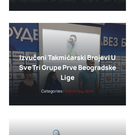
Izvučeni Takmičarski Brojevi U
Sve Tri Grupe Prve Beogradske
Lige
Categories:
Najnovije
,
Vesti