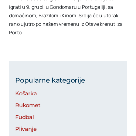
igrati u 9. grupi, u Gondomaru u Portugaliji, sa
domaćinom, Brazilom i Kinom. Srbija će u utorak
rano ujutro po našem vremenu iz Otave krenuti za
Porto.
Popularne kategorije
Košarka
Rukomet
Fudbal
Plivanje