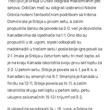
Treći put je Srbija u Otavi odigrala maksimlanih pet
setova. Odličan meč su odigrali izabranici Nikole
Grbića nošeni fantastičnom podrškom sa tribina.
Dominirala je Srbija u prvom setu, a zatim
propustila šansu da povede sa 2:0, već je dozvoloila
Kanađanima da izjednače na 1:1. Ono što su
propustili u dr, ugom, srpski odbojkaši su
nadoknadili u trećem setu i posle bolje igre poveli sa
2:1. Imala je Srbija u četvrtom setu tri meč lopte, ali
je na kraju Kanada iskoristila svoju prvu set loptu za
2:2. U petom setu, Srbija je povela sa 4:1, pa 8:4, a
Kanađani su smanjili na 9:7. Smanjila je Kanada u
finišu na 12:11, Srbija povela sa 14:11, a zatim
iskoristila drugu set loptu u petom setu, petu
ukupno za konačnih 15:12 i trijumf od 3:2.
III vikend će se odigrati 14 – 16. juna, a Srbija će