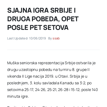
SJAJNA IGRA SRBIJE I
Akti SSAB
DRUGA POBEDA, OPET
POSLE PET SETOVA
Kontakt
Last Updated: 10/06/2019
By
ssab
Muška seniorska reprezentacija Srbije ostvarila je
drugu uzastopnu pobedu na turniru 8. grupe II
vikenda II Lige nacija 2019. u Otavi. Srbija je u
poslednjem, 3. kolu savladala Kanadu sa 3:2, po
setovima 25:17, 24:26, 25:21, 26:28 i 15:12, posle 140
minuta igre.