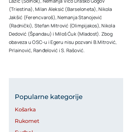
Lazić (Solnok), Nemanja Vico Draško Gogov
(Triestina), Milan Aleksić (Barseloneta), Nikola
Jakšić (Ferencvaroš), Nemanja Stanojević
(Radnički), Stefan Mitrović (Olimpijakos), Nikola
Dedović (Špandau) i Miloš Ćuk (Mladost). Zbog
obaveza u OSC-u i Egeru nisu pozvani B.Mitrović,
Prlainović, Ranđelović i S. Rašović.
Popularne kategorije
Košarka
Rukomet