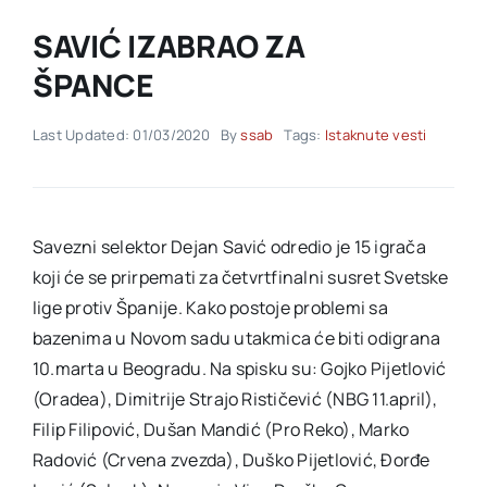
SAVIĆ IZABRAO ZA
Akti SSAB
ŠPANCE
Kontakt
Last Updated: 01/03/2020
By
ssab
Tags:
Istaknute vesti
Savezni selektor Dejan Savić odredio je 15 igrača
koji će se prirpemati za četvrtfinalni susret Svetske
lige protiv Španije. Kako postoje problemi sa
bazenima u Novom sadu utakmica će biti odigrana
10.marta u Beogradu. Na spisku su: Gojko Pijetlović
(Oradea), Dimitrije Strajo Rističević (NBG 11.april),
Filip Filipović, Dušan Mandić (Pro Reko), Marko
Radović (Crvena zvezda), Duško Pijetlović, Đorđe