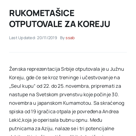
RUKOMETAŠICE
Akti SSAB
OTPUTOVALE ZA KOREJU
Kontakt
Last Updated: 20/11/2019
By
ssab
Ženska reprezentacija Srbije otputovala je u Južnu
Koreju, gde će se kroz treninge i učestvovanje na
„Seul kupu“ od 22. do 25. novembra, pripremati za
nastupe na Svetskom prvenstvu koje počinje 30.
novembra u japanskom Kumamotou. Sa skraćenog
spiska od 19 igračica otpala je povređena Andrea
Lekić,koja je operisala bubnu opnu. Među
putnicama za Aziju, nalaze se i tri potencijalne