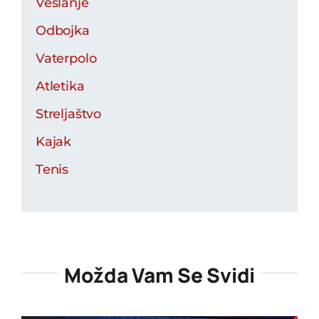
Veslanje
Odbojka
Vaterpolo
Atletika
Streljaštvo
Kajak
Tenis
Možda Vam Se Svidi