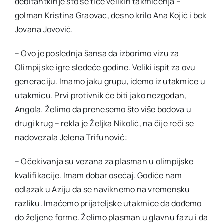
debitantkinje što se tiče velikih takmičenja –
golman Kristina Graovac, desno krilo Ana Kojić i bek
Jovana Jovović.
– Ovo je poslednja šansa da izborimo vizu za
Olimpijske igre sledeće godine. Veliki ispit za ovu
generaciju. Imamo jaku grupu, idemo iz utakmice u
utakmicu. Prvi protivnik će biti jako nezgodan,
Angola. Želimo da prenesemo što više bodova u
drugi krug – rekla je Željka Nikolić, na čije reči se
nadovezala Jelena Trifunović:
– Očekivanja su vezana za plasman u olimpijske
kvalifikacije. Imam dobar osećaj. Godiće nam
odlazak u Aziju da se naviknemo na vremensku
razliku. Imaćemo prijateljske utakmice da dođemo
do željene forme. Želimo plasman u glavnu fazu i da