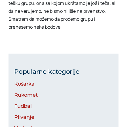
tešku grupu, ona sa kojom ukrštamo je još i teža, ali
da ne verujemo, ne bismo ni išle na prvenstvo.
Smatram da možemo da prođemo grupu i
prenesemo neke bodove.
Popularne kategorije
Košarka
Rukomet
Fudbal
Plivanje