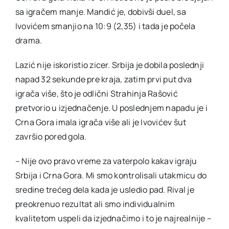
sa igračem manje. Mandić je, dobivši duel, sa
Ivovićem smanjio na 10:9 (2,35) i tada je počela
drama.
Lazić nije iskoristio zicer. Srbija je dobila poslednji
napad 32 sekunde pre kraja, zatim prvi put dva
igrača više, što je odlični Strahinja Rašović
pretvorio u izjednačenje. U poslednjem napadu je i
Crna Gora imala igrača više ali je Ivovićev šut
završio pored gola.
– Nije ovo pravo vreme za vaterpolo kakav igraju
Srbija i Crna Gora. Mi smo kontrolisali utakmicu do
sredine trećeg dela kada je usledio pad. Rival je
preokrenuo rezultat ali smo individualnim
kvalitetom uspeli da izjednačimo i to je najrealnije –