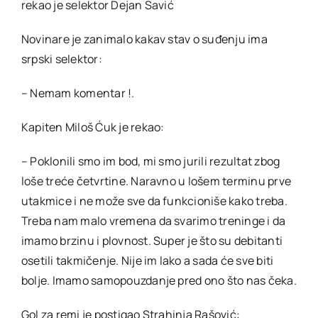
rekao je selektor Dejan Savić
Novinare je zanimalo kakav stav o suđenju ima
srpski selektor:
– Nemam komentar !.
Kapiten Miloš Ćuk je rekao:
– Poklonili smo im bod, mi smo jurili rezultat zbog
loše treće četvrtine. Naravno u lošem terminu prve
utakmice i ne može sve da funkcioniše kako treba.
Treba nam malo vremena da svarimo treninge i da
imamo brzinu i plovnost. Super je što su debitanti
osetili takmičenje. Nije im lako a sada će sve biti
bolje. Imamo samopouzdanje pred ono što nas čeka.
Gol za remi je postigao Strahinja Rašović: