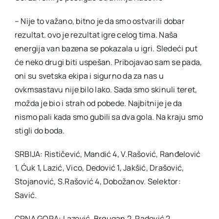
– Nije to važano, bitno je da smo ostvarili dobar
rezultat. ovo je rezultat igre celog tima. Naša
energija van bazena se pokazala u igri. Sledeći put
će neko drugi biti uspešan. Pribojavao sam se pada,
oni su svetska ekipa i sigurno da za nas u
ovkmsastavu nije bilo lako. Sada smo skinuli teret,
možda je bio i strah od pobede. Najbitnije je da
nismo pali kada smo gubili sa dva gola. Na kraju smo
stigli do boda.
SRBIJA: Rističević, Mandić 4, V.Rašović, Ranđelović
1, Ćuk 1, Lazić, Vico, Dedović 1, Jakšić, Drašović,
Stojanović, S.Rašović 4, Dobožanov. Selektor:
Savić.
CRNA GORA: Lazović, Brguqan 2, Radović 2,