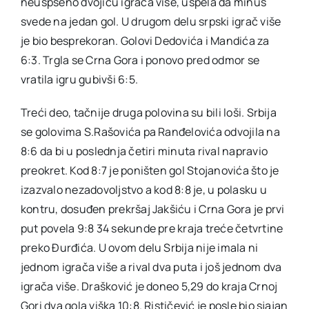
neuspšeno dvojicu igrača više, uspela da minus
svede na jedan gol. U drugom delu srpski igrač više
je bio besprekoran. Golovi Dedovića i Mandića za
6:3. Trgla se Crna Gora i ponovo pred odmor se
vratila igru gubivši 6:5.
Treći deo, tačnije druga polovina su bili loši. Srbija
se golovima S.Rašovića pa Ranđelovića odvojila na
8:6 da bi u poslednja četiri minuta rival napravio
preokret. Kod 8:7 je poništen gol Stojanovića što je
izazvalo nezadovoljstvo a kod 8:8 je, u polasku u
kontru, dosuđen prekršaj Jakšiću i Crna Gora je prvi
put povela 9:8 34 sekunde pre kraja treće četvrtine
preko Đurđića. U ovom delu Srbija nije imala ni
jednom igrača više a rival dva puta i još jednom dva
igrača više. Drašković je doneo 5,29 do kraja Crnoj
Gori dva gola viška 10:8. Rističević je posle bio sjajan