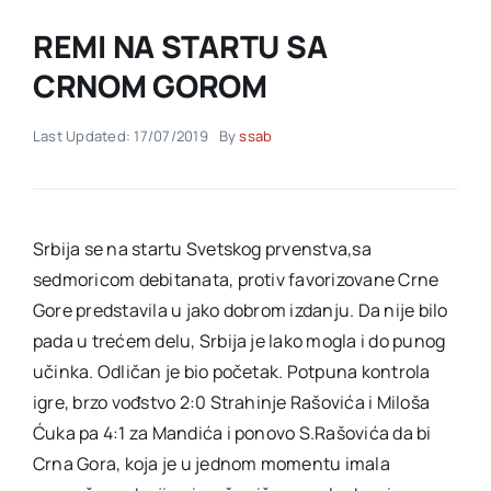
REMI NA STARTU SA
Akti SSAB
CRNOM GOROM
Kontakt
Last Updated: 17/07/2019
By
ssab
Srbija se na startu Svetskog prvenstva,sa
sedmoricom debitanata, protiv favorizovane Crne
Gore predstavila u jako dobrom izdanju. Da nije bilo
pada u trećem delu, Srbija je lako mogla i do punog
učinka. Odličan je bio početak. Potpuna kontrola
igre, brzo vođstvo 2:0 Strahinje Rašovića i Miloša
Ćuka pa 4:1 za Mandića i ponovo S.Rašovića da bi
Crna Gora, koja je u jednom momentu imala