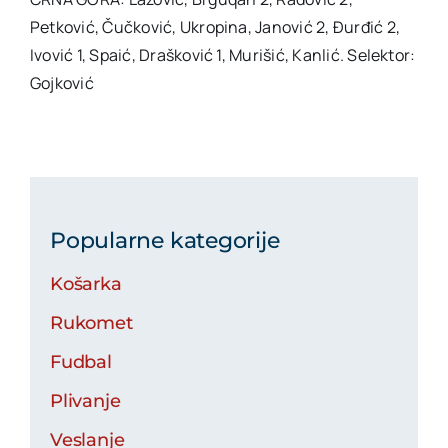
Petković, Čučković, Ukropina, Janović 2, Đurđić 2,
Ivović 1, Spaić, Drašković 1, Murišić, Kanlić. Selektor:
Gojković
Popularne kategorije
Košarka
Rukomet
Fudbal
Plivanje
Veslanje