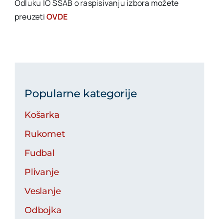
Odluku IO SSAB o raspisivanju izbora možete
preuzeti
OVDE
Popularne kategorije
Košarka
Rukomet
Fudbal
Plivanje
Veslanje
Odbojka