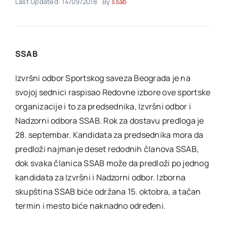
Last Updated: 14/09/2018
By
ssab
Akti SSAB
SSAB
Kontakt
Izvršni odbor Sportskog saveza Beograda je na
svojoj sednici raspisao Redovne izbore ove sportske
organizacije i to za predsednika, Izvršni odbor i
Nadzorni odbora SSAB. Rok za dostavu predloga je
28. septembar. Kandidata za predsednika mora da
predloži najmanje deset redodnih članova SSAB,
dok svaka članica SSAB može da predloži po jednog
kandidata za Izvršni i Nadzorni odbor. Izborna
skupština SSAB biće održana 15. oktobra, a tačan
termin i mesto biće naknadno određeni.