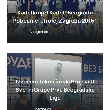
Kadetkinje I Kadeti Beograda
Pobednici „trofej Zagreba 2016“
Categories:
Vesti
,
Vesti naslovna
Izvučeni Takmičarski Brojevi U
Sve Tri Grupe Prve Beogradske
Lige
Categories:
Najnovije
,
Vesti