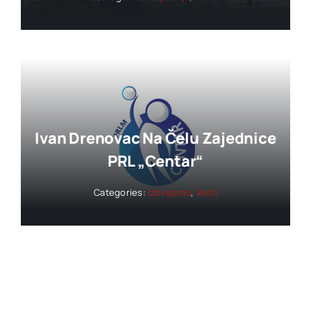
Ivan Drenovac Na Čelu Zajednice
PRL „Centar“
Categories:
Izdvajamo
,
Vesti