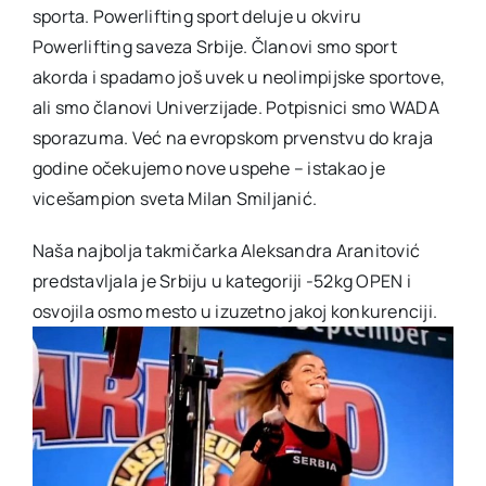
sporta. Powerlifting sport deluje u okviru
Powerlifting saveza Srbije. Članovi smo sport
akorda i spadamo još uvek u neolimpijske sportove,
ali smo članovi Univerzijade. Potpisnici smo WADA
sporazuma. Već na evropskom prvenstvu do kraja
godine očekujemo nove uspehe – istakao je
vicešampion sveta Milan Smiljanić.
Naša najbolja takmičarka Aleksandra Aranitović
predstavljala je Srbiju u kategoriji -52kg OPEN i
osvojila osmo mesto u izuzetno jakoj konkurenciji.