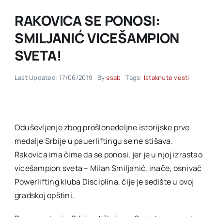
RAKOVICA SE PONOSI:
Akti SSAB
SMILJANIĆ VICEŠAMPION
SVETA!
Kontakt
Last Updated: 17/06/2019
By
ssab
Tags:
Istaknute vesti
Oduševljenje zbog prošlonedeljne istorijske prve
medalje Srbije u pauerliftingu se ne stišava.
Rakovica ima čime da se ponosi, jer je u njoj izrastao
vicešampion sveta – Milan Smiljanić, inače, osnivač
Powerlifting kluba Disciplina, čije je sedište u ovoj
gradskoj opštini.