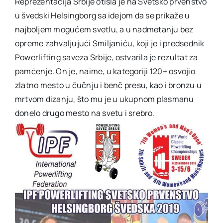
Reprezentacija Srbije otišla je na Svetsko prvenstvo
u švedski Helsingborg sa idejom da se prikaže u
najboljem mogućem svetlu, a u nadmetanju bez
opreme zahvaljujući Smiljaniću, koji je i predsednik
Powerlifting saveza Srbije, ostvarila je rezultat za
pamćenje. On je, naime, u kategoriji 120+ osvojio
zlatno mesto u čučnju i benč presu, kao i bronzu u
mrtvom dizanju, što mu je u ukupnom plasmanu
donelo drugo mesto na svetu i srebro.