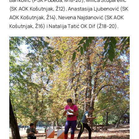
Banković (PSK Pobeda, M18-20), Milica Stuparević
(SK AOK Košutnjak, Ž12), Anastasija Ljubenović (SK
AOK Košutnjak, Ž14), Nevena Najdanović (SK AOK
Košutnjak, Ž16) i Natalija Tatić OK Dif (Ž18-20).