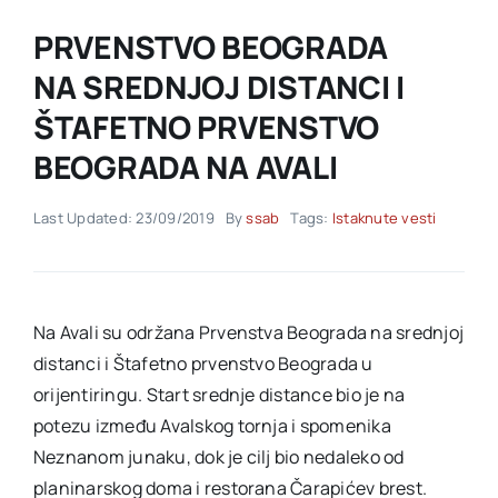
PRVENSTVO BEOGRADA
Akti SSAB
NA SREDNJOJ DISTANCI I
ŠTAFETNO PRVENSTVO
Kontakt
BEOGRADA NA AVALI
Last Updated: 23/09/2019
By
ssab
Tags:
Istaknute vesti
Na Avali su održana Prvenstva Beograda na srednjoj
distanci i Štafetno prvenstvo Beograda u
orijentiringu. Start srednje distance bio je na
potezu između Avalskog tornja i spomenika
Neznanom junaku, dok je cilj bio nedaleko od
planinarskog doma i restorana Čarapićev brest.