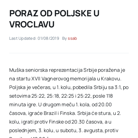
PORAZ OD POLJSKE U
Akti SSAB
VROCLAVU
Kontakt
Last Updated: 01/08/2019
By
ssab
Muška seniorska reprezentacija Srbije poražena je
na startu XVII Vagnerovog memorijala u Krakovu.
Poljska je večeras, u 1. kolu, pobedila Srbiju sa 3:1, po
setovima 25:22, 25:18, 22:25 i 25:22, posle 118
minuta igre. U drugom meču 1. kola, od 20.00
časova, igraće Brazil i Finska. Srbija će stura, u 2.
kolu, igrati protiv Finske od 20.30 časova, a u
poslednjem, 3. kolu, u subotu, 3. avgusta, protiv