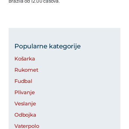
Brazila od 12.00 časova.
Popularne kategorije
Košarka
Rukomet
Fudbal
Plivanje
Veslanje
Odbojka
Vaterpolo