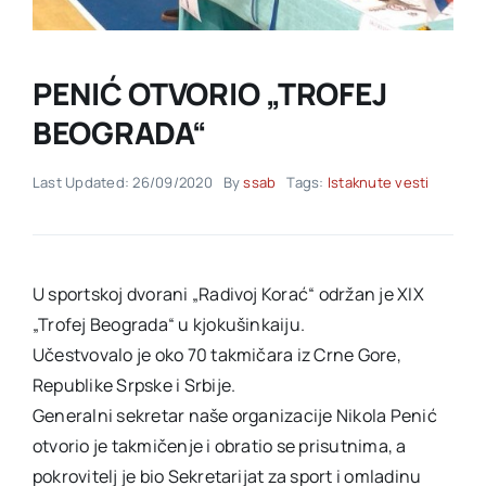
Akti SSAB
PENIĆ OTVORIO „TROFEJ
BEOGRADA“
Kontakt
Last Updated: 26/09/2020
By
ssab
Tags:
Istaknute vesti
U sportskoj dvorani „Radivoj Korać“ održan je XIX
„Trofej Beograda“ u​ kjokušinkaiju.
Učestvovalo je oko 70 takmičara iz Crne Gore,
Republike Srpske i Srbije.
Generalni sekretar naše organizacije Nikola Penić
otvorio je takmičenje i obratio se prisutnima, a
pokrovitelj je bio Sekretarijat za ​sport i omladinu