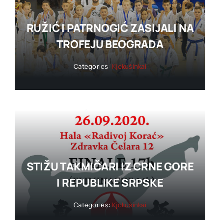
RUŽIĆ I PATRNOGIĆ ZASIJALI NA
TROFEJU BEOGRADA
Categories:
Kjokušinkai
STIŽU TAKMIČARI IZ CRNE GORE
I REPUBLIKE SRPSKE
Categories:
Kjokušinkai