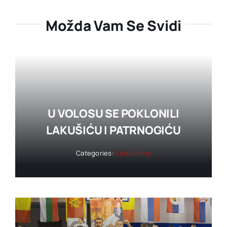
Možda Vam Se Svidi
U VOLOSU SE POKLONILI
LAKUŠIĆU I PATRNOGIĆU
Categories:
Kjokušinkai