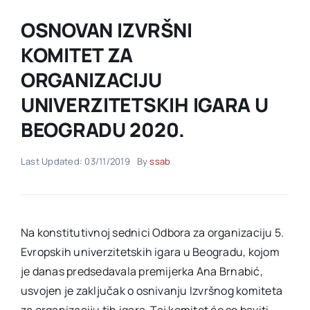
OSNOVAN IZVRŠNI
Akti SSAB
KOMITET ZA
ORGANIZACIJU
Kontakt
UNIVERZITETSKIH IGARA U
BEOGRADU 2020.
Last Updated: 03/11/2019
By
ssab
Na konstitutivnoj sednici Odbora za organizaciju 5.
Evropskih univerzitetskih igara u Beogradu, kojom
je danas predsedavala premijerka Ana Brnabić,
usvojen je zaključak o osnivanju Izvršnog komiteta
za organizaciju tih igara. Taj komitet će se baviti