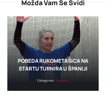
Možda Vam Se Svidi
POBEDA RUKOMETAŠICA NA
STARTU TURNIRA U ŠPANIJI
Categories:
Rukomet