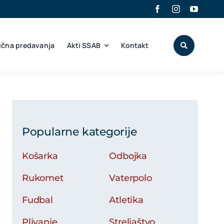
učna predavanja
Akti SSAB
Kontakt
Popularne kategorije
Košarka
Odbojka
Rukomet
Vaterpolo
Fudbal
Atletika
Plivanje
Streljaštvo