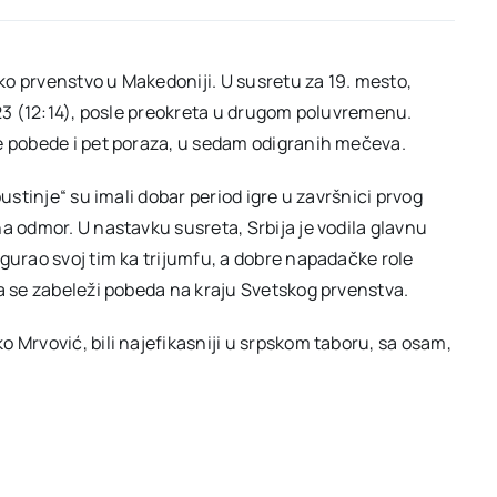
o prvenstvo u Makedoniji. U susretu za 19. mesto,
:23 (12:14), posle preokreta u drugom poluvremenu.
ve pobede i pet poraza, u sedam odigranih mečeva.
ustinje“ su imali dobar period igre u završnici prvog
a odmor. U nastavku susreta, Srbija je vodila glavnu
gurao svoj tim ka trijumfu, a dobre napadačke role
da se zabeleži pobeda na kraju Svetskog prvenstva.
 Mrvović, bili najefikasniji u srpskom taboru, sa osam,