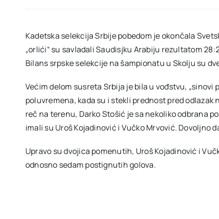
Kadetska selekcija Srbije pobedom je okončala Svetsk
„orlići“ su savladali Saudisjku Arabiju rezultatom 28
Bilans srpske selekcije na šampionatu u Skolju su d
Većim delom susreta Srbija je bila u vođstvu, „sinovi p
poluvremena, kada su i stekli prednost pred odlazak n
reč na terenu, Darko Stošić je sa nekoliko odbrana po
imali su Uroš Kojadinović i Vučko Mrvović. Dovoljno 
Upravo su dvojica pomenutih, Uroš Kojadinović i Vučko
odnosno sedam postignutih golova.