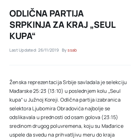
ODLIČNA PARTIJA
Akti SSAB
SRPKINJA ZA KRAJ „SEUL
KUPA“
Kontakt
Last Updated: 26/11/2019
By
ssab
Ženska reprezentacija Srbije savladala je selekciju
Mađarske 25:23 (13:10) u poslednjem kolu „Seul
kupa“ u Južnoj Koreji. Odlična partija izabranica
selektora Ljubomira Obradovića najbolje se
odslikavala u prednosti od osam golova (23:15)
sredinom drugog poluvremena, koju su Mađarice
uspele da svedu na prihvatljivu meru do kraja