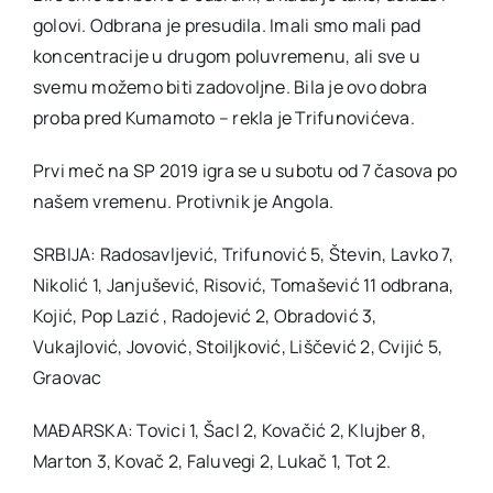
golovi. Odbrana je presudila. Imali smo mali pad
koncentracije u drugom poluvremenu, ali sve u
svemu možemo biti zadovoljne. Bila je ovo dobra
proba pred Kumamoto – rekla je Trifunovićeva.
Prvi meč na SP 2019 igra se u subotu od 7 časova po
našem vremenu. Protivnik je Angola.
SRBIJA: Radosavljević, Trifunović 5, Števin, Lavko 7,
Nikolić 1, Janjušević, Risović, Tomašević 11 odbrana,
Kojić, Pop Lazić , Radojević 2, Obradović 3,
Vukajlović, Jovović, Stoiljković, Liščević 2, Cvijić 5,
Graovac
MAĐARSKA: Tovici 1, Šacl 2, Kovačić 2, Klujber 8,
Marton 3, Kovač 2, Faluvegi 2, Lukač 1, Tot 2.