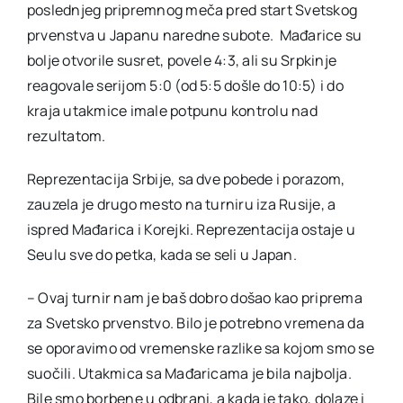
poslednjeg pripremnog meča pred start Svetskog
prvenstva u Japanu naredne subote. Mađarice su
bolje otvorile susret, povele 4:3, ali su Srpkinje
reagovale serijom 5:0 (od 5:5 došle do 10:5) i do
kraja utakmice imale potpunu kontrolu nad
rezultatom.
Reprezentacija Srbije, sa dve pobede i porazom,
zauzela je drugo mesto na turniru iza Rusije, a
ispred Mađarica i Korejki. Reprezentacija ostaje u
Seulu sve do petka, kada se seli u Japan.
– Ovaj turnir nam je baš dobro došao kao priprema
za Svetsko prvenstvo. Bilo je potrebno vremena da
se oporavimo od vremenske razlike sa kojom smo se
suočili. Utakmica sa Mađaricama je bila najbolja.
Bile smo borbene u odbrani, a kada je tako, dolaze i