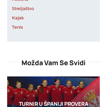
Streljaštvo
Kajak
Tenis
Možda Vam Se Svidi
TURNIR U ŠPANIJI PROVERA