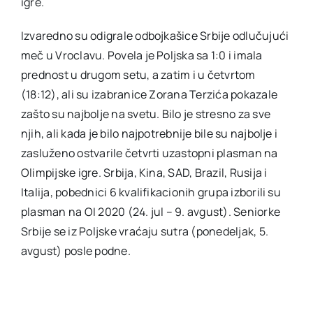
igre.
Izvaredno su odigrale odbojkašice Srbije odlučujući
meč u Vroclavu. Povela je Poljska sa 1:0 i imala
prednost u drugom setu, a zatim i u četvrtom
(18:12), ali su izabranice Zorana Terzića pokazale
zašto su najbolje na svetu. Bilo je stresno za sve
njih, ali kada je bilo najpotrebnije bile su najbolje i
zasluženo ostvarile četvrti uzastopni plasman na
Olimpijske igre. Srbija, Kina, SAD, Brazil, Rusija i
Italija, pobednici 6 kvalifikacionih grupa izborili su
plasman na OI 2020 (24. jul – 9. avgust). Seniorke
Srbije se iz Poljske vraćaju sutra (ponedeljak, 5.
avgust) posle podne.