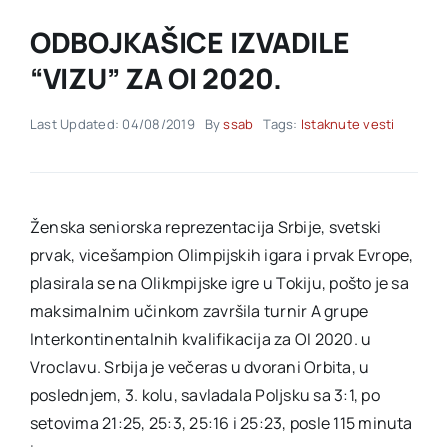
ODBOJKAŠICE IZVADILE
Akti SSAB
“VIZU” ZA OI 2020.
Kontakt
Last Updated: 04/08/2019
By
ssab
Tags:
Istaknute vesti
Ženska seniorska reprezentacija Srbije, svetski
prvak, vicešampion Olimpijskih igara i prvak Evrope,
plasirala se na Olikmpijske igre u Tokiju, pošto je sa
maksimalnim učinkom završila turnir A grupe
Interkontinentalnih kvalifikacija za OI 2020. u
Vroclavu. Srbija je večeras u dvorani Orbita, u
poslednjem, 3. kolu, savladala Poljsku sa 3:1, po
setovima 21:25, 25:3, 25:16 i 25:23, posle 115 minuta