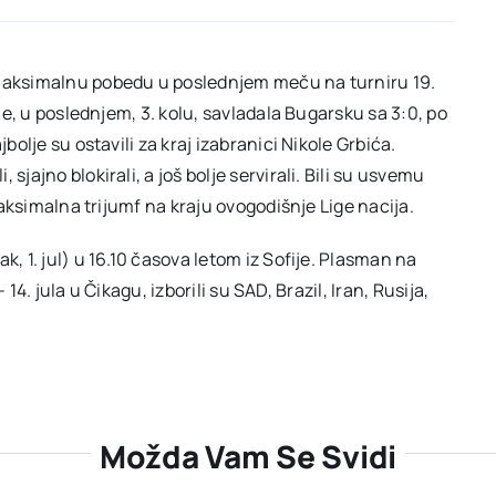
 maksimalnu pobedu u poslednjem meču na turniru 19.
 je, u poslednjem, 3. kolu, savladala Bugarsku sa 3:0, po
bolje su ostavili za kraj izabranici Nikole Grbića.
sjajno blokirali, a još bolje servirali. Bili su usvemu
 maksimalna trijumf na kraju ovogodišnje Lige nacija.
k, 1. jul) u 16.10 časova letom iz Sofije. Plasman na
– 14. jula u Čikagu, izborili su SAD, Brazil, Iran, Rusija,
Možda Vam Se Svidi