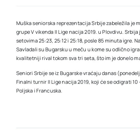
Muška seniorska reprezentacija Srbije zabeležila je
grupe V vikenda II Lige nacija 2019. u Plovdivu. Srbija
setovima 25:23, 25:12 i 25:18, posle 85 minuta igre. Naj
Savladali su Bugarsku u meču u kome su odlično igrali, 
kvalitetniji rival tokom sva tri seta, što im je donelo
Seniori Srbije se iz Bugarske vraćaju danas (ponedelja
Finalni turnir II Lige nacija 2019, koji će se odigrati 10 
Poljska i Francuska.