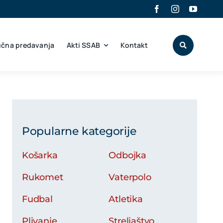
učna predavanja
Akti SSAB
Kontakt
Popularne kategorije
Košarka
Odbojka
Rukomet
Vaterpolo
Fudbal
Atletika
Plivanje
Streljaštvo