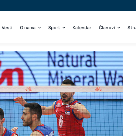
Vesti
O nama
Sport
Kalendar
Članovi
Str