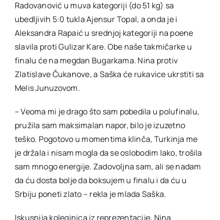
Radovanović u muva kategoriji (do 51 kg) sa
ubedljivih 5:0 tukla Ajensur Topal, a onda je i
Aleksandra Rapaić u srednjoj kategoriji na poene
slavila proti Gulizar Kare. Obe naše takmičarke u
finalu će na megdan Bugarkama. Nina protiv
Zlatislave Čukanove, a Saška će rukavice ukrstiti sa
Melis Junuzovom.
– Veoma mi je drago što sam pobedila u polufinalu,
pružila sam maksimalan napor, bilo je izuzetno
teško. Pogotovo u momentima klinča, Turkinja me
je držala i nisam mogla da se oslobodim lako, trošila
sam mnogo energije. Zadovoljna sam, ali se nadam
da ću dosta bolje da boksujem u finalu i da ću u
Srbiju poneti zlato – rekla je mlada Saška.
Iskusnija koleginica iz reprezentacije, Nina