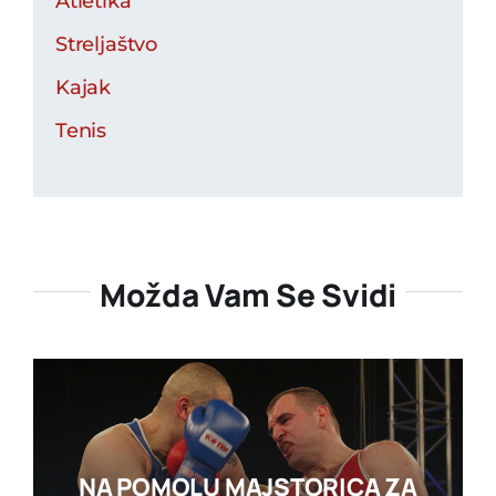
Atletika
Streljaštvo
Kajak
Tenis
Možda Vam Se Svidi
NA POMOLU MAJSTORICA ZA