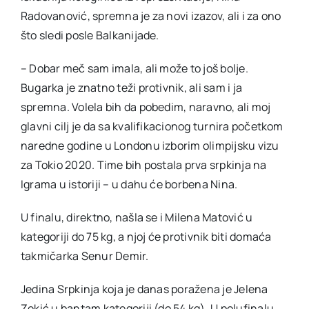
Radovanović, spremna je za novi izazov, ali i za ono
što sledi posle Balkanijade.
– Dobar meč sam imala, ali može to još bolje.
Bugarka je znatno teži protivnik, ali sam i ja
spremna. Volela bih da pobedim, naravno, ali moj
glavni cilj je da sa kvalifikacionog turnira početkom
naredne godine u Londonu izborim olimpijsku vizu
za Tokio 2020. Time bih postala prva srpkinja na
Igrama u istoriji – u dahu će borbena Nina.
U finalu, direktno, našla se i Milena Matović u
kategoriji do 75 kg, a njoj će protivnik biti domaća
takmičarka Senur Demir.
Jedina Srpkinja koja je danas poražena je Jelena
Zekić u bantam kategoriji (do 54 kg). U polufinalu