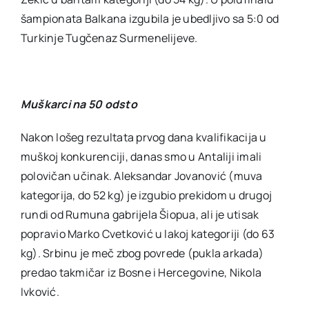
šampionata Balkana izgubila je ubedljivo sa 5:0 od
Turkinje Tugčenaz Surmenelijeve.
Muškarci na 50 odsto
Nakon lošeg rezultata prvog dana kvalifikacija u
muškoj konkurenciji, danas smo u Antaliji imali
polovičan učinak. Aleksandar Jovanović (muva
kategorija, do 52 kg) je izgubio prekidom u drugoj
rundi od Rumuna gabrijela Šiopua, ali je utisak
popravio Marko Cvetković u lakoj kategoriji (do 63
kg). Srbinu je meč zbog povrede (pukla arkada)
predao takmičar iz Bosne i Hercegovine, Nikola
Ivković.