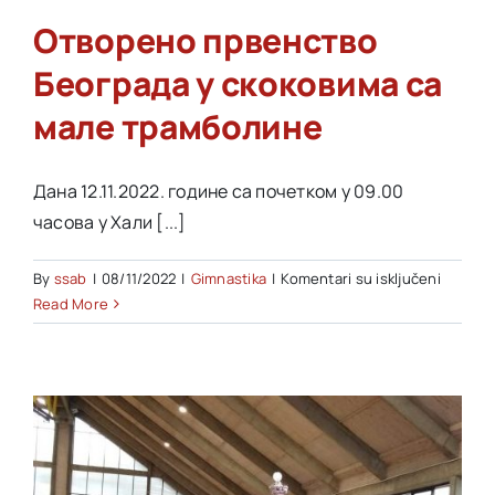
Отворено првенство
Akti SSAB
Београда у скоковима са
мале трамболине
Kontakt
Дана 12.11.2022. године са почетком у 09.00
часова у Хали [...]
na
By
ssab
|
08/11/2022
|
Gimnastika
|
Komentari su isključeni
Отворе
Read More
првенс
Београ
у
скоков
са
мале
трамбо