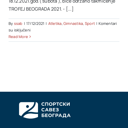
18.12.2021.god.( subota ), biće održano takmičenje
TROFEJ BEOGRADA 2021. - [...]
By
ssab
|
17/12/2021
|
Atletika
,
Gimnastika
,
Sport
|
Komentari
na
su isključeni
TROFEJ
Read More
BEOGRADA
2021.
–
SPORTSKA
GIMNASTIKA