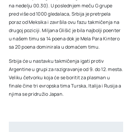
na nedelju 00.30). U poslednjem meču G grupe
pred više od 1000 gledalaca, Srbija je pretrpela
poraz od Meksika i završila ovu fazu takmičenja na
drugoj poziciji. Miljana Glišić je bila najbolji poenter
u našem timu sa 14 poena dok je Mela Para Kintero
sa 20 poena dominirala u domaćem timu.
Srbija će u nastavku takmičenja igati protiv
Argentine u grupi za razigravanje od 9. do 12. mesta.
Veliku četvorku koja će se boritit za plasman u
finale čine tri evropska tima Turska, Italija i Rusija a
njima se pridružio Japan.