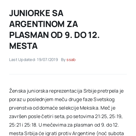
JUNIORKE SA
Akti SSAB
ARGENTINOM ZA
PLASMAN OD 9. DO 12.
Kontakt
MESTA
Last Updated: 19/07/2019
By
ssab
Ženska juniorska reprezentacija Srbije pretrpela je
poraz u poslednjem meču druge faze Svetskog
prvenstva od domaće selekcije Meksika. Meč je
završen posle četiri seta, po setovima 21:25, 25:19,
25:21 i 25:18. U mečevima za plasman od 9. do 12.
mesta Srbija će igrati protiv Argentine (noć subota