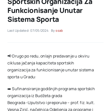
Sportskih Organizacija Za
Funkcionisanje Unutar
Akti SSAB
Sistema Sporta
Kontakt
Last Updated: 07/05/2024
By
ssab
📢 Drugo po redu, onlajn predavanje u okviru
ciklusa jačanja kapaciteta sportskih
organizacija za funkcionisanje unutar sistema
sporta u Gradu:
➡️ Sufinansiranje godišnjih programa sportskih
organizacija iz Budžeta grada
Beograda -Uputstvo i preporuke – prof. fiz. kult.
Vesna Zirić, načelnica Odeljenja za programe i