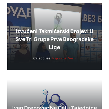
Izvučeni Takmičarski Brojevi U
Sve Tri Grupe Prve Beogradske
Lige
Categories:
Najnovije
,
Vesti
Ivan Drenovac Na Čelu Zajednice