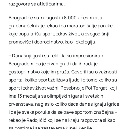
razgovora sa atletičarima.
Beograd će sutra ugostiti 8.000 učesnika, a
gradonačelnik je rekao i da maraton šalje poruke
koje popularišu sport, zdrav život, a ovogodišnji
promoviše i dobročinstvo, kao i ekologiju.
– Današnji gosti su rekli da su impresionirani
Beogradom, da je divan grad i da ih raduje
gostoprimstvo koje im pruža. Govorili su o važnosti
sporta, koliko sport zbližava ljude i o tome koliko su
sport i zdrav život važni. Posebno je Pol Tergat, koji
ima 13 medalja sa olimpijskih igara i svetskih
prvenstava, naglasio koliko deca danas igraju igrice
i da je svaka poruka da se bave sportom značajna –
rekao je Radojičić koji se na kraju razgovora slikao
sa gostima i sa zastavama Kine i Kenije.