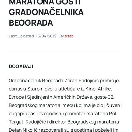
MARATONA GOSTI
GRADONAČELNIKA
Akti SSAB
BEOGRADA
Kontakt
Last Updated: 15/04/2019
By
ssab
DOGAĐAJI
Gradonačelnik Beograda Zoran Radojičić primio je
danas u Starom dvoru atletičare iz Kine, Afrike,
Evrope i Sjedinjenih Američkih Država, goste 32.
Beogradskog maratona, među kojima je bio i čuveni
dugoprugaš i ovogodišnji promoter maratona Pol
Tergat. Radojičić i direktor Beogradskog maratona
Dejan Nikolić razgovarali su s gostima i poželeli im