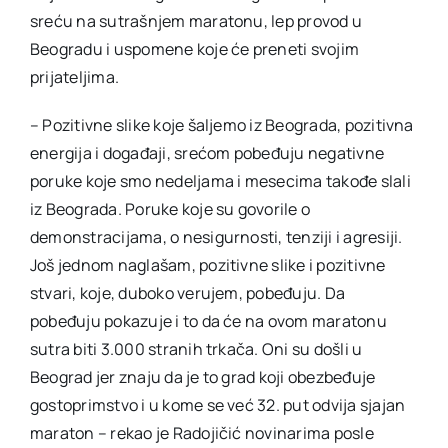
sreću na sutrašnjem maratonu, lep provod u
Beogradu i uspomene koje će preneti svojim
prijateljima.
– Pozitivne slike koje šaljemo iz Beograda, pozitivna
energija i događaji, srećom pobeđuju negativne
poruke koje smo nedeljama i mesecima takođe slali
iz Beograda. Poruke koje su govorile o
demonstracijama, o nesigurnosti, tenziji i agresiji.
Još jednom naglašam, pozitivne slike i pozitivne
stvari, koje, duboko verujem, pobeđuju. Da
pobeđuju pokazuje i to da će na ovom maratonu
sutra biti 3.000 stranih trkača. Oni su došli u
Beograd jer znaju da je to grad koji obezbeđuje
gostoprimstvo i u kome se već 32. put odvija sjajan
maraton – rekao je Radojičić novinarima posle