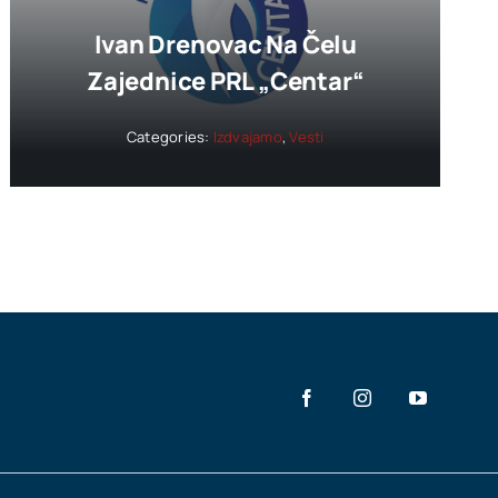
Ivan Drenovac Na Čelu
Zajednice PRL „Centar“
Categories:
Izdvajamo
,
Vesti