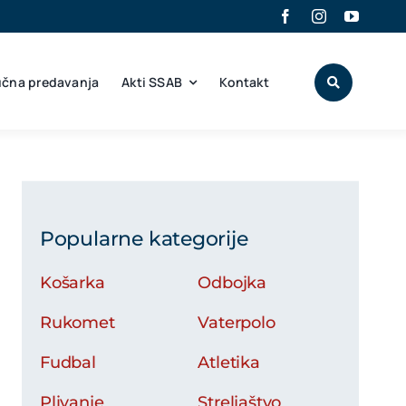
učna predavanja
Akti SSAB
Kontakt
Popularne kategorije
Košarka
Odbojka
Rukomet
Vaterpolo
Fudbal
Atletika
Plivanje
Streljaštvo