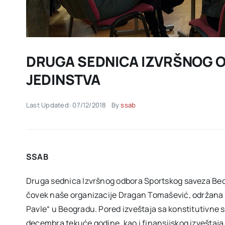
DRUGA SEDNICA IZVRŠNOG 
JEDINSTVA
Last Updated: 07/12/2018
By
ssab
SSAB
Druga sednica Izvršnog odbora Sportskog saveza Beo
čovek naše organizacije Dragan Tomašević, održana 
Pavle“ u Beogradu. Pored izveštaja sa konstitutivne se
decembra tekuće godine, kao i finansijskog izveštaja za 