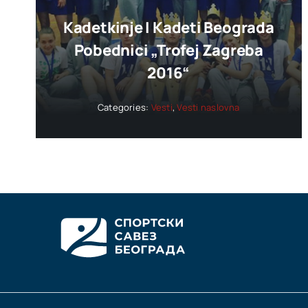
Kadetkinje I Kadeti Beograda
Pobednici „trofej Zagreba
2016“
Categories:
Vesti
,
Vesti naslovna