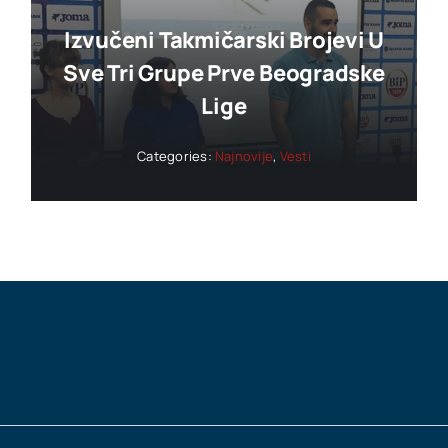
Izvučeni Takmičarski Brojevi U
Sve Tri Grupe Prve Beogradske
Lige
Categories:
Najnovije
,
Vesti