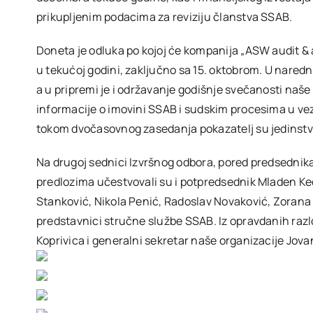
prikupljenim podacima za reviziju članstva SSAB.
Doneta je odluka po kojoj će kompanija „ASW audit & ad
u tekućoj godini, zaključno sa 15. oktobrom. U nared
a u pripremi je i održavanje godišnje svečanosti naše
informacije o imovini SSAB i sudskim procesima u vez
tokom dvočasovnog zasedanja pokazatelj su jedinstva
Na drugoj sednici Izvršnog odbora, pored predsednik
predlozima učestvovali su i potpredsednik Mladen Ke
Stanković, Nikola Penić, Radoslav Novaković, Zorana O
predstavnici stručne službe SSAB. Iz opravdanih razl
Koprivica i generalni sekretar naše organizacije Jova