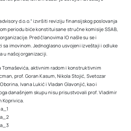
visory d.o.o.“ izvršiti reviziju finansijskog poslovanja
nom periodu biće konstituisane stručne komisije SSAB,
 organizacije. Pred članovima IO našle su se i
i sa imovinom. Jednoglasno usvojeni izveštaji i odluke
 u našoj organizaciji.
a Tomaševića, aktivnim radom i konstruktivnim
cman, prof. Goran Kasum, Nikola Stojić, Svetozar
borina, Ivana Lukić i Vladan Glavonjić, kao i
oga današnjem skupu nisu prisustvovali prof. Vladimir
n Koprivica.