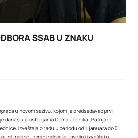
ODBORA SSAB U ZNAKU
grada u novom sazivu, kojom je predsedavao prvi
je danas u prostorijama Doma učenika „Patrijarh
dnice, izveštaja o radu u periodu od 1. januara do 5.
isti period, Izvršni odbor je usvojio i izveštaj o