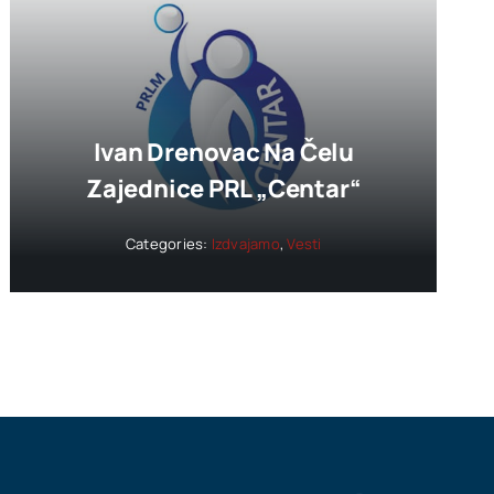
Ivan Drenovac Na Čelu
Zajednice PRL „Centar“
Categories:
Izdvajamo
,
Vesti