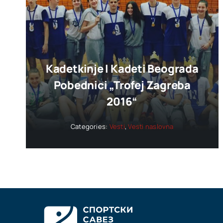
Kadetkinje I Kadeti Beograda
Pobednici „trofej Zagreba
2016“
Categories:
Vesti
,
Vesti naslovna