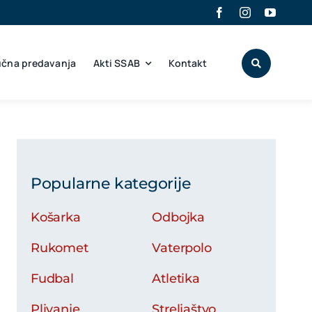
učna predavanja
Akti SSAB
Kontakt
Popularne kategorije
Košarka
Odbojka
Rukomet
Vaterpolo
Fudbal
Atletika
Plivanje
Streljaštvo