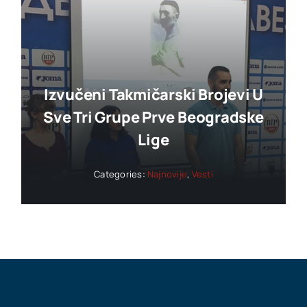
Izvučeni Takmičarski Brojevi U
Sve Tri Grupe Prve Beogradske
Lige
Categories:
Najnovije
,
Vesti