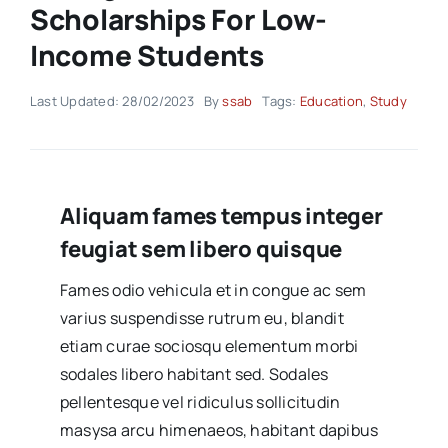
Scholarships For Low-
Income Students
Akti SSAB
Last Updated: 28/02/2023
By
ssab
Tags:
Education
,
Study
Kontakt
Aliquam fames tempus integer
feugiat sem libero quisque
Fames odio vehicula et in congue ac sem
varius suspendisse rutrum eu, blandit
etiam curae sociosqu elementum morbi
sodales libero habitant sed. Sodales
pellentesque vel ridiculus sollicitudin
masysa arcu himenaeos, habitant dapibus