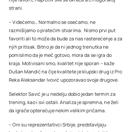
strani.
– Videćemo… Normalno se osećamo, ne
razmišljamo o pratećim stvarima. Nismo prvi put
favoriti ali to može da bude za nas rasterećenje a za
njih pritisak. Bitno je da ni jednog trenutka ne
pomislimo da je meč gotovo, mora da se igra do
kraja. Motivisani smo, kvalitet nije sporan – kaže
Dušan Mandić na čije kvalitete je klupski drug iz Pro
Reka Aleksandar Ivović upozoravao svoje drugove.
Selektor Savić je u nedelju dobio jedan termin za
trening, kao i svi ostali. Analiza je spremna, ne želi
da igrače opterećuje nekim velikim pričama.
– Oni su reprezentativci Srbije, predstavljaju