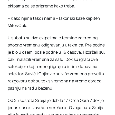
ekipama da se pripreme kako treba.
– Kako njima tako i nama – lakonski kaže kapiten
Miloš Ćuk.
U subotu su dve ekipe imale termine za trening
shodno vremenu odigravanju utakmica. Pre podne
je bio u osam, posle podne u 16 časova. I izdržali su,
čak i nalazili vremena za šalu. Dok su igrači dve
selekcije o kojih mnogi igraju u istim klubovima,
selektori Savić i Gojković su više vremena proveli u
razgovoru dok su tek s vremena na vreme obraćali
pažnju na rad u bazenu.
Od 25 susreta Srbija je dobila 17, Crna Gora 7 dok je
jedan susret završen nerešeno. Ovoga puta Srbija
nije favorit, naprotiv sve se okreće a crnogorskoj