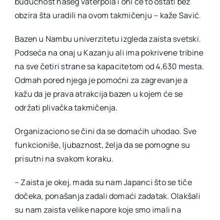
budućnost našeg vaterpola i oni će to ostati bez
obzira šta uradili na ovom takmičenju – kaže Savić.
Bazen u Nambu univerzitetu izgleda zaista svetski.
Podseća na onaj u Kazanju ali ima pokrivene tribine
na sve četiri strane sa kapacitetom od 4,630 mesta.
Odmah pored njega je pomoćni za zagrevanje a
kažu da je prava atrakcija bazen u kojem će se
održati plivačka takmičenja.
Organizaciono se čini da se domaćih uhodao. Sve
funkcioniše, ljubaznost, želja da se pomogne su
prisutni na svakom koraku.
– Zaista je okej, mada su nam Japanci što se tiče
dočeka, ponašanja zadali domaći zadatak. Olakšali
su nam zaista velike napore koje smo imali na