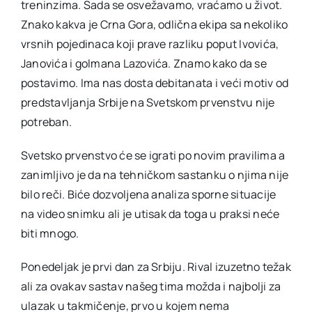
treninzima. Sada se osvežavamo, vraćamo u život.
Znako kakva je Crna Gora, odlična ekipa sa nekoliko
vrsnih pojedinaca koji prave razliku poput Ivovića,
Janovića i golmana Lazovića. Znamo kako da se
postavimo. Ima nas dosta debitanata i veći motiv od
predstavljanja Srbije na Svetskom prvenstvu nije
potreban.
Svetsko prvenstvo će se igrati po novim pravilima a
zanimljivo je da na tehničkom sastanku o njima nije
bilo reči. Biće dozvoljena analiza sporne situacije
na video snimku ali je utisak da toga u praksi neće
biti mnogo.
Ponedeljak je prvi dan za Srbiju. Rival izuzetno težak
ali za ovakav sastav našeg tima možda i najbolji za
ulazak u takmičenje, prvo u kojem nema