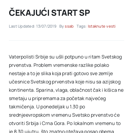
ČEKAJUĆI START SP
Akti SSAB
Last Updated: 13/07/2019
By
ssab
Tags:
Istaknute vesti
Kontakt
Vaterpolisti Srbije su ušli potpuno u ritam Svetskog
prvenstva. Problem vremenske razlike polako
nestaje a to je slika koja prati gotovo sve zemlje
učesnice Svetskog prvenstva koje nisu sa azijskog
kontinenta. Sparina, vlaga, oblačnost čak i kišica ne
smetaju u pripremama za početak najvećeg
takmičenja. U ponedeljak u 1.30 po
srednjeevropskom vremenu Svetsko prvenstvo će
otvoriti Srbija i Crna Gora. Po lokalnom vremenu to
je 8.30 ujutru, što znatno otežava posao obema