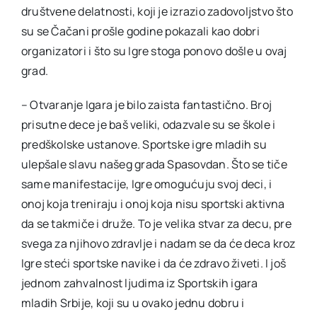
društvene delatnosti, koji je izrazio zadovoljstvo što
su se Čačani prošle godine pokazali kao dobri
organizatori i što su Igre stoga ponovo došle u ovaj
grad.
– Otvaranje Igara je bilo zaista fantastično. Broj
prisutne dece je baš veliki, odazvale su se škole i
predškolske ustanove. Sportske igre mladih su
ulepšale slavu našeg grada Spasovdan. Što se tiče
same manifestacije, Igre omogućuju svoj deci, i
onoj koja treniraju i onoj koja nisu sportski aktivna
da se takmiče i druže. To je velika stvar za decu, pre
svega za njihovo zdravlje i nadam se da će deca kroz
Igre steći sportske navike i da će zdravo živeti. I još
jednom zahvalnost ljudima iz Sportskih igara
mladih Srbije, koji su u ovako jednu dobru i