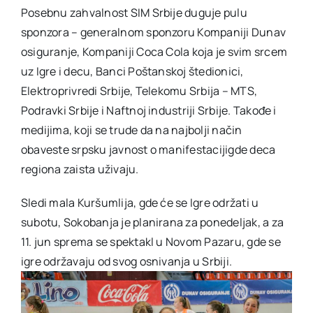
Posebnu zahvalnost SIM Srbije duguje pulu
sponzora – generalnom sponzoru Kompaniji Dunav
osiguranje, Kompaniji Coca Cola koja je svim srcem
uz Igre i decu, Banci Poštanskoj štedionici,
Elektroprivredi Srbije, Telekomu Srbija – MTS,
Podravki Srbije i Naftnoj industriji Srbije. Takođe i
medijima, koji se trude da na najbolji način
obaveste srpsku javnost o manifestacijigde deca
regiona zaista uživaju.
Sledi mala Kuršumlija, gde će se Igre održati u
subotu, Sokobanja je planirana za ponedeljak, a za
11. jun sprema se spektakl u Novom Pazaru, gde se
igre održavaju od svog osnivanja u Srbiji.