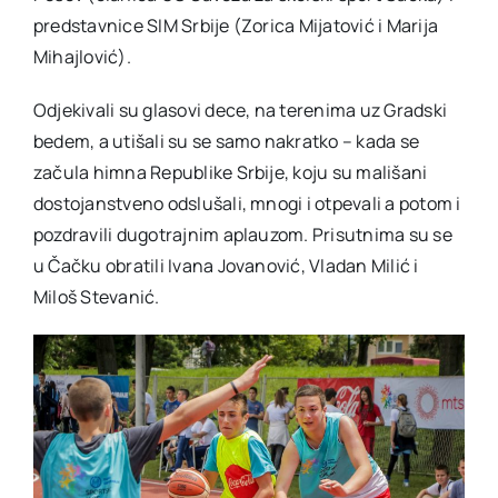
predstavnice SIM Srbije (Zorica Mijatović i Marija
Mihajlović).
Odjekivali su glasovi dece, na terenima uz Gradski
bedem, a utišali su se samo nakratko – kada se
začula himna Republike Srbije, koju su mališani
dostojanstveno odslušali, mnogi i otpevali a potom i
pozdravili dugotrajnim aplauzom. Prisutnima su se
u Čačku obratili Ivana Jovanović, Vladan Milić i
Miloš Stevanić.