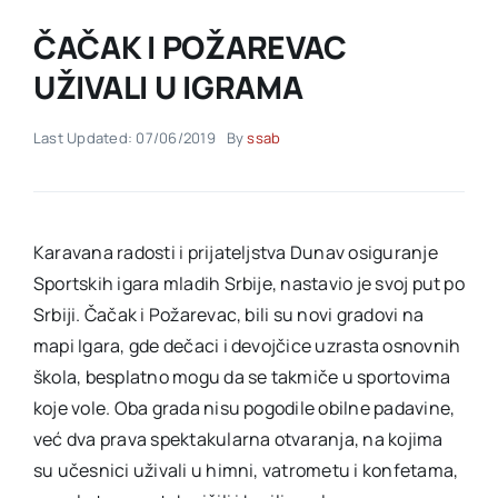
ČAČAK I POŽAREVAC
Akti SSAB
UŽIVALI U IGRAMA
Kontakt
Last Updated: 07/06/2019
By
ssab
Karavana radosti i prijateljstva Dunav osiguranje
Sportskih igara mladih Srbije, nastavio je svoj put po
Srbiji. Čačak i Požarevac, bili su novi gradovi na
mapi Igara, gde dečaci i devojčice uzrasta osnovnih
škola, besplatno mogu da se takmiče u sportovima
koje vole. Oba grada nisu pogodile obilne padavine,
već dva prava spektakularna otvaranja, na kojima
su učesnici uživali u himni, vatrometu i konfetama,