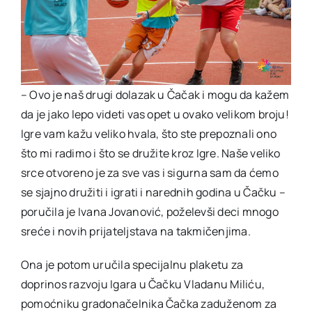
– Ovo je naš drugi dolazak u Čačak i mogu da kažem
da je jako lepo videti vas opet u ovako velikom broju!
Igre vam kažu veliko hvala, što ste prepoznali ono
što mi radimo i što se družite kroz Igre. Naše veliko
srce otvoreno je za sve vas i sigurna sam da ćemo
se sjajno družiti i igrati i narednih godina u Čačku –
poručila je Ivana Jovanović, poželevši deci mnogo
sreće i novih prijateljstava na takmičenjima.
Ona je potom uručila specijalnu plaketu za
doprinos razvoju Igara u Čačku Vladanu Miliću,
pomoćniku gradonačelnika Čačka zaduženom za