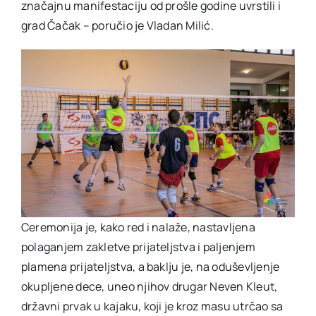
značajnu manifestaciju od prošle godine uvrstili i
grad Čačak – poručio je Vladan Milić.
Ceremonija je, kako red i nalaže, nastavljena
polaganjem zakletve prijateljstva i paljenjem
plamena prijateljstva, a baklju je, na oduševljenje
okupljene dece, uneo njihov drugar Neven Kleut,
državni prvak u kajaku, koji je kroz masu utrčao sa