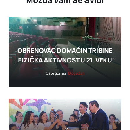
Možda Vam Se Svidi
OBRENOVAC DOMAĆIN TRIBINE
„FIZIČKA AKTIVNOST U 21. VEKU“
Categories:
Događaji