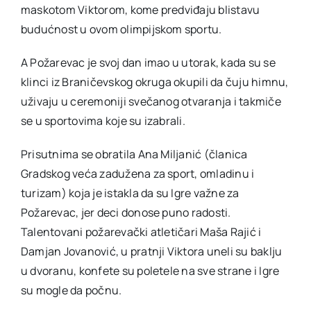
maskotom Viktorom, kome predviđaju blistavu
budućnost u ovom olimpijskom sportu.
A Požarevac je svoj dan imao u utorak, kada su se
klinci iz Braničevskog okruga okupili da čuju himnu,
uživaju u ceremoniji svečanog otvaranja i takmiče
se u sportovima koje su izabrali.
Prisutnima se obratila Ana Miljanić (članica
Gradskog veća zadužena za sport, omladinu i
turizam) koja je istakla da su Igre važne za
Požarevac, jer deci donose puno radosti.
Talentovani požarevački atletičari Maša Rajić i
Damjan Jovanović, u pratnji Viktora uneli su baklju
u dvoranu, konfete su poletele na sve strane i Igre
su mogle da počnu.