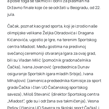
a posle toga se takmičili i borili za plasman na
Državno finale koje će se održati u Beogradu, od 22.
jula.
Čačak, poznat kao grad sporta, koji je izrodio naše
olimpijske velikane Željka Obradovića i Dragana
Kićanovića, ugostio je Igre, na terenim Sportskog
centra Mladost. Među gostima na predivnoj
svečanoj ceremoniji otvaranja Igara za ovaj grad,
bili su Vladan Milić (pomoćnik gradonačelnika
Čačka), Ivana Jovanović (predsednica Dunav
osiguranje Sportskih igara mladih Srbije), Ivana
Mihajlović (zamenica predsednika Komisije za sport
grada Čačka i član UO Čačanskog sportskog
saveza), Miloš Stevanić (direktor Sportskog centra
„Mladost”, gde su i održana sva takmičenja), Vesna
Pešov (članica UO Saveza za školski sport Čačka) i