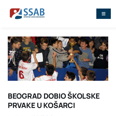
Skip
to
Toggle
content
Naviga
Vesti
O nama
Sport
Kalendar
BEOGRAD DOBIO ŠKOLSKE
Članovi
PRVAKE U KOŠARCI
Stručna predavanja