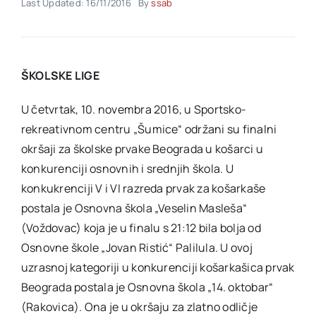
Last Updated: 16/11/2016
By
ssab
Akti SSAB
ŠKOLSKE LIGE
Kontakt
U četvrtak, 10. novembra 2016, u Sportsko-
rekreativnom centru „Šumice“ održani su finalni
okršaji za školske prvake Beograda u košarci u
konkurenciji osnovnih i srednjih škola. U
konkukrenciji V i VI razreda prvak za košarkaše
postala je Osnovna škola „Veselin Masleša“
(Voždovac) koja je u finalu s 21:12 bila bolja od
Osnovne škole „Jovan Ristić“ Palilula. U ovoj
uzrasnoj kategoriji u konkurenciji košarkašica prvak
Beograda postala je Osnovna škola „14. oktobar“
(Rakovica). Ona je u okršaju za zlatno odličje