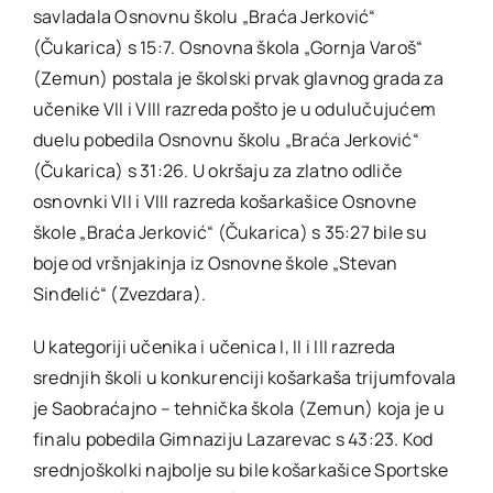
savladala Osnovnu školu „Braća Jerković“
(Čukarica) s 15:7. Osnovna škola „Gornja Varoš“
(Zemun) postala je školski prvak glavnog grada za
učenike VII i VIII razreda pošto je u odulučujućem
duelu pobedila Osnovnu školu „Braća Jerković“
(Čukarica) s 31:26. U okršaju za zlatno odliče
osnovnki VII i VIII razreda košarkašice Osnovne
škole „Braća Jerković“ (Čukarica) s 35:27 bile su
boje od vršnjakinja iz Osnovne škole „Stevan
Sinđelić“ (Zvezdara).
U kategoriji učenika i učenica I, II i III razreda
srednjih školi u konkurenciji košarkaša trijumfovala
je Saobraćajno – tehnička škola (Zemun) koja je u
finalu pobedila Gimnaziju Lazarevac s 43:23. Kod
srednjoškolki najbolje su bile košarkašice Sportske