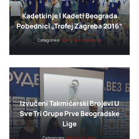
Kadetkinje I Kadeti Beograda
Pobednici „trofej Zagreba 2016“
Categories:
Vesti
,
Vesti naslovna
Izvučeni Takmičarski Brojevi U
Sve Tri Grupe Prve Beogradske
Lige
Categories:
Najnovije
,
Vesti