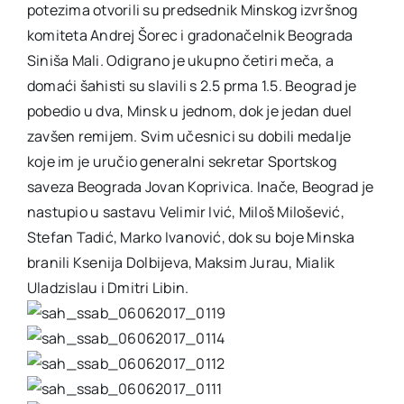
potezima otvorili su predsednik Minskog izvršnog
komiteta Andrej Šorec i gradonačelnik Beograda
Siniša Mali. Odigrano je ukupno četiri meča, a
domaći šahisti su slavili s 2.5 prma 1.5. Beograd je
pobedio u dva, Minsk u jednom, dok je jedan duel
zavšen remijem. Svim učesnici su dobili medalje
koje im je uručio generalni sekretar Sportskog
saveza Beograda Jovan Koprivica. Inače, Beograd je
nastupio u sastavu Velimir Ivić, Miloš Milošević,
Stefan Tadić, Marko Ivanović, dok su boje Minska
branili Ksenija Dolbijeva, Maksim Jurau, Mialik
Uladzislau i Dmitri Libin.