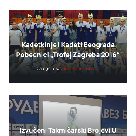
Kadetkinje I Kadeti Beograda
Pobednici „trofej Zagreba 2016“
Categories:
Vesti
,
Vesti naslovna
Izvučeni Takmičarski Brojevi U