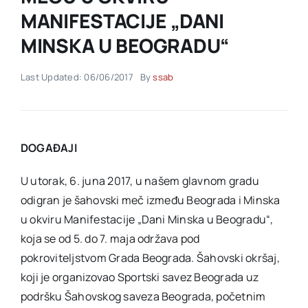
MANIFESTACIJE „DANI
Akti SSAB
MINSKA U BEOGRADU“
Last Updated: 06/06/2017
By
ssab
Kontakt
DOGAĐAJI
U utorak, 6. juna 2017, u našem glavnom gradu
odigran je šahovski meč između Beograda i Minska
u okviru Manifestacije „Dani Minska u Beogradu“,
koja se od 5. do 7. maja održava pod
pokroviteljstvom Grada Beograda. Šahovski okršaj,
koji je organizovao Sportski savez Beograda uz
podršku Šahovskog saveza Beograda, početnim