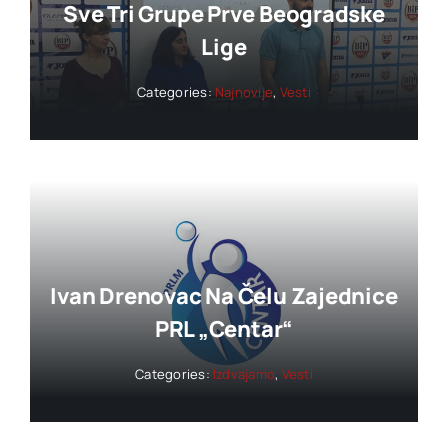
Sve Tri Grupe Prve Beogradske
Lige
Categories:
Najnovije
,
Vesti
Ivan Drenovac Na Čelu Zajednice
PRL „Centar“
Categories:
Izdvajamo
,
Vesti