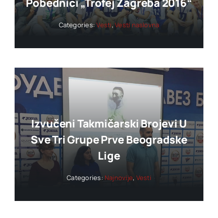
Pobednici „trofej Zagreba 2016“
Categories:
Vesti
,
Vesti naslovna
Izvučeni Takmičarski Brojevi U
Sve Tri Grupe Prve Beogradske
Lige
Categories:
Najnovije
,
Vesti