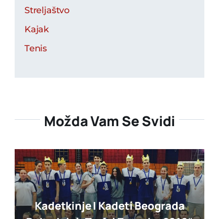
Streljaštvo
Kajak
Tenis
Možda Vam Se Svidi
Kadetkinje I Kadeti Beograda