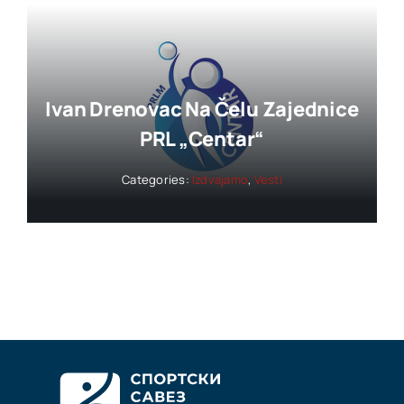
Ivan Drenovac Na Čelu Zajednice
PRL „Centar“
Categories:
Izdvajamo
,
Vesti