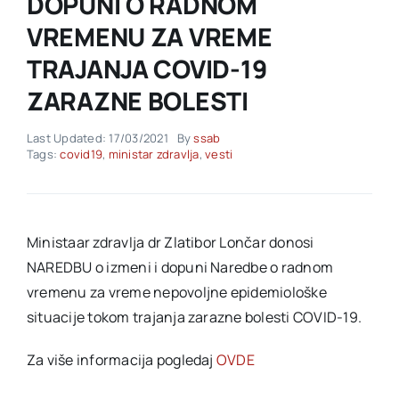
DOPUNI O RADNOM
VREMENU ZA VREME
Akti SSAB
TRAJANJA COVID-19
ZARAZNE BOLESTI
Kontakt
Last Updated: 17/03/2021
By
ssab
Tags:
covid19
,
ministar zdravlja
,
vesti
Ministaar zdravlja dr Zlatibor Lončar donosi
NAREDBU o izmeni i dopuni Naredbe o radnom
vremenu za vreme nepovoljne epidemiološke
situacije tokom trajanja zarazne bolesti COVID-19.
Za više informacija pogledaj
OVDE