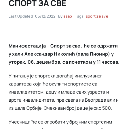
СПОРТ ЗА СВЕ
Akti SSAB
Last Updated: 05/12/2022
By
ssab
Tags:
sport za sve
Kontakt
Mанифестацијa – Спорт за све, ће се одржати
у хали Александар Николић (хала Пионир) у
утoрак, 06. децембра, са почетком у 11 часова.
У питању је спортски догађај инклузивног
карактера који ће окупити спортисте са
инвалидитетом, децу и младе свих узраста и
врста инвалидитета, пре свега из Београда али и
из целе Србије. Очекиван број деце је око 500.
Учесници ће се опробати у бројним спортским