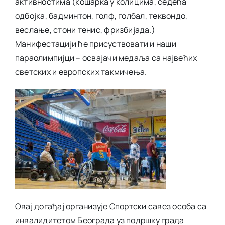
активностима (кошарка у колицима, седећа
одбојка, бадминтон, голф, голбал, теквондо,
веслање, стони тенис, фризбијада.)
Манифестацији ће присуствовати и наши
параолимпијци – освајачи медаља са највећих
светских и европских такмичења.
Овај догађај организује Спортски савез особа са
инвалидитетом Београда уз подршку града