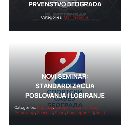
PRVENSTVO BEOGRADA
Categories:
Manifestacije
NOVI SEMINAR:
STANDARDIZACIJA
POSLOVANJA I LOBIRANJE
Categories:
Događaji
,
Izdvajamo
,
Manifestacije
,
Predavanje
,
Seminari
,
Sport
,
Uncategorized
,
Vesti