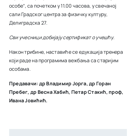
особе
“, са почетком у 11.00 часова, у свечаној
сали Градског центра за физичку културу,
Делиградска 27.
Сви учесници добијају сертификат о учешћу.
Након трибине, наставиће се едукација тренера
који раде на програмима вежбања са старијим
особама.
Предавачи: др Владимир Јорга, др Горан
Пребег, др Весна Хабић, Петар Стакић, проф,
Ивана Јовићић.