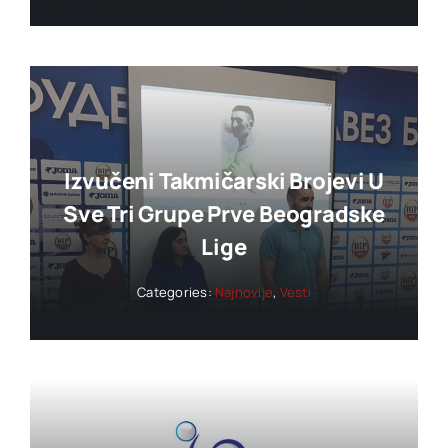
Izvučeni Takmičarski Brojevi U
Sve Tri Grupe Prve Beogradske
Lige
Categories:
Najnovije
,
Vesti