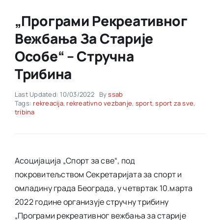
„Програми Рекреативног
Akti SSAB
Вежбања За Старије
Особе“ – Стручнa
Kontakt
Трибинa
Last Updated: 10/03/2022
By
ssab
Tags:
rekreacija
,
rekreativno vezbanje
,
sport
,
sport za sve
,
tribina
Асоцијација „Спорт за све“, под
покровитељством Секретаријата за спорт и
омладину града Београда, у четвртак 10.марта
2022 године организује стручну трибину
„
Програми рекреативног вежбања за старије