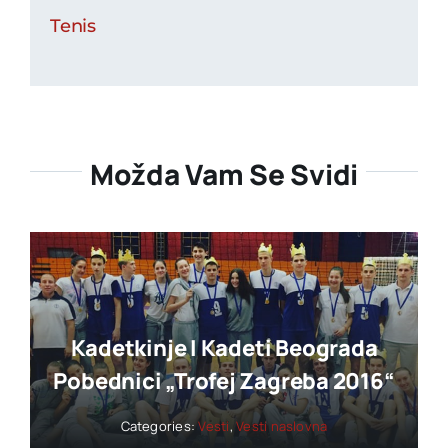
Tenis
Možda Vam Se Svidi
Kadetkinje I Kadeti Beograda
Pobednici „trofej Zagreba 2016“
Categories:
Vesti
,
Vesti naslovna