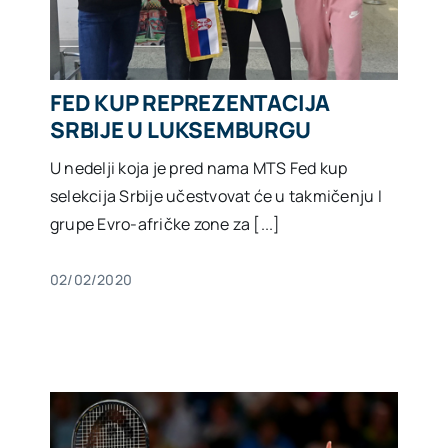
FED KUP REPREZENTACIJA
SRBIJE U LUKSEMBURGU
U nedelji koja je pred nama MTS Fed kup
selekcija Srbije učestvovat će u takmičenju I
grupe Evro-afričke zone za [...]
02/02/2020