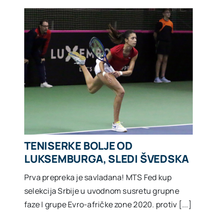
TENISERKE BOLJE OD
LUKSEMBURGA, SLEDI ŠVEDSKA
Prva prepreka je savladana! MTS Fed kup
selekcija Srbije u uvodnom susretu grupne
faze I grupe Evro-afričke zone 2020. protiv [...]