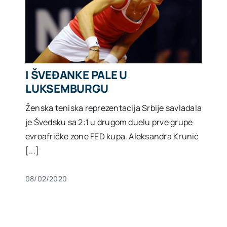
I ŠVEĐANKE PALE U
LUKSEMBURGU
Ženska teniska reprezentacija Srbije savladala
je Švedsku sa 2:1 u drugom duelu prve grupe
evroafričke zone FED kupa. Aleksandra Krunić
[...]
08/02/2020