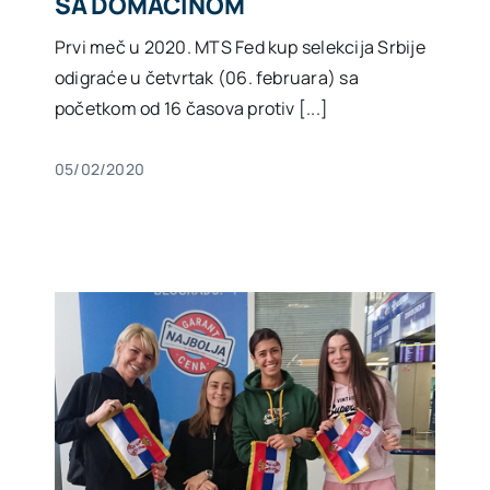
SA DOMAĆINOM
Prvi meč u 2020. MTS Fed kup selekcija Srbije
odigraće u četvrtak (06. februara) sa
početkom od 16 časova protiv [...]
05/02/2020