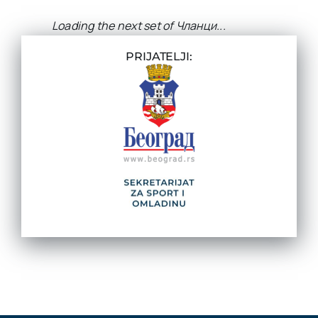
SRBIJI TROFEJ ATP KUPA
Teniska reprezenatcija Srbije osvojila je danas
premijerno izdanje ATP Kupa u Sidneju, pošto
je u finalu posle preokreta pobedila Španiju
[...]