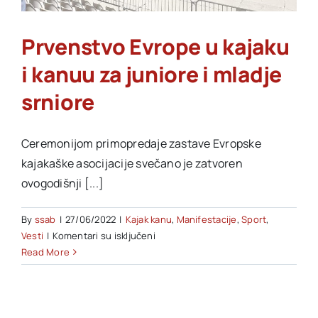
Akti SSAB
Prvenstvo Evrope u kajaku
i kanuu za juniore i mladje
Kontakt
srniore
Ceremonijom primopredaje zastave Evropske
kajakaške asocijacije svečano je zatvoren
ovogodišnji [...]
By
ssab
|
27/06/2022
|
Kajak kanu
,
Manifestacije
,
Sport
,
na
Vesti
|
Komentari su isključeni
Prvenstvo
Read More
Evrope
u
kajaku
i