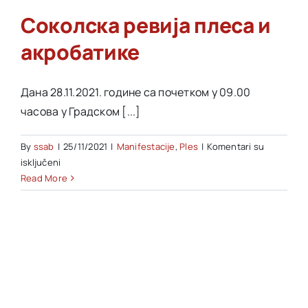
Соколска ревија плеса и
Akti SSAB
акробатике
Kontakt
Дана 28.11.2021. године са почетком у 09.00
часова у Градском [...]
By
ssab
|
25/11/2021
|
Manifestacije
,
Ples
|
Komentari su
na
isključeni
Соколска
Read More
ревија
плеса
и
акробатике