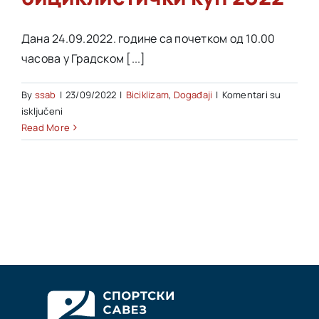
Akti SSAB
Дана 24.09.2022. године са почетком од 10.00
часова у Градском [...]
Kontakt
By
ssab
|
23/09/2022
|
Biciklizam
,
Događaji
|
Komentari su
na
isključeni
Отворени
Read More
соколски
бициклистички
куп
2022