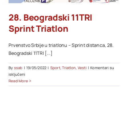
28. Beogradski 11TRI
Akti SSAB
Sprint Triatlon
Kontakt
Prvenstvo Srbije u triatlonu – Sprint distanca, 28.
Beogradski 11TRI [...]
By
ssab
|
19/05/2022
|
Sport
,
Triatlon
,
Vesti
|
Komentari su
na
isključeni
28.
Read More
Beogradski
11TRI
Sprint
Triatlon