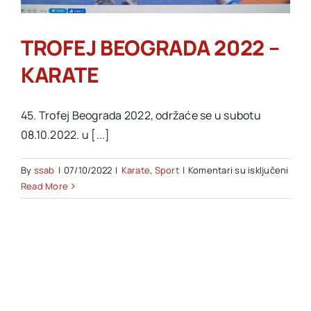
Akti SSAB
TROFEJ BEOGRADA 2022 –
KARATE
Kontakt
45. Trofej Beograda 2022, održaće se u subotu
08.10.2022. u [...]
na
By
ssab
|
07/10/2022
|
Karate
,
Sport
|
Komentari su isključeni
TROF
Read More
BEO
2022
–
KARA